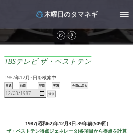
木曜日のタマネギ
TBSテレビ ザ・ベストテン
1987年12月3日を検索中
前週
前日
翌日
翌週
今日に戻る
送信
1987(昭和62)年12月3日-39年前(509回)
ザ・ベストテン得点ジェネレータ(各項目から得点を計算