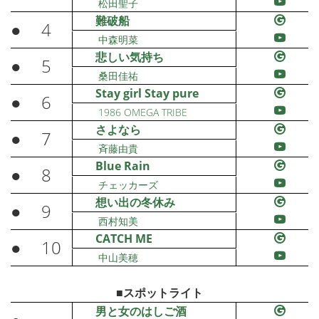
松田聖子
難破船
●
4
中森明菜
悲しい気持ち
●
5
桑田佳祐
Stay girl Stay pure
●
6
1986 OMEGA TRIBE
さよなら
●
7
斉藤由貴
Blue Rain
●
8
チェッカーズ
想い出の冬休み
●
9
西村知美
CATCH ME
●
10
中山美穂
■スポットライト
男と女のはしご酒