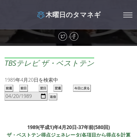
木曜日のタマネギ
TBSテレビ ザ・ベストテン
1989年4月20日を検索中
前週
前日
翌日
翌週
今日に戻る
送信
1989(平成1)年4月20日-37年前(580回)
ザ・ベストテン得点ジェネレータ(各項目から得点を計算