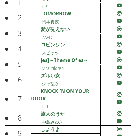
●
1
B'z
TOMORROW
●
2
岡本真夜
愛が見えない
●
3
ZARD
ロビンソン
●
4
スピッツ
[es]～Theme Of es～
●
5
Mr.Children
ズルい女
●
6
シャ乱Q
KNOCKI'N ON YOUR
●
7
DOOR
L-R
旅人のうた
●
8
中島みゆき
しようよ
●
9