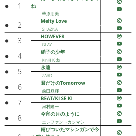
●
1
ね
華原朋美
Melty Love
●
2
SHAZNA
HOWEVER
●
3
GLAY
硝子の少年
●
4
KinKi Kids
永遠
●
5
ZARD
君だけのTomorrow
●
6
前田亘輝
BEAT/KI SE KI
●
7
河村隆一
今宵の月のように
●
8
エレファントカシマシ
錆びついたマシンガンで今