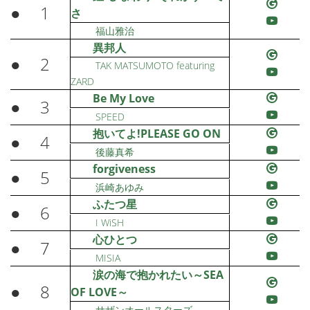
●
1
さ
福山雅治
異邦人
●
2
TAK MATSUMOTO featuring
ZARD
Be My Love
●
3
SPEED
抱いてよ!PLEASE GO ON
●
4
後藤真希
forgiveness
●
5
浜崎あゆみ
ふたつ星
●
6
I WiSH
心ひとつ
●
7
MISIA
涙の海で抱かれたい～SEA
●
8
OF LOVE～
サザンオールスターズ