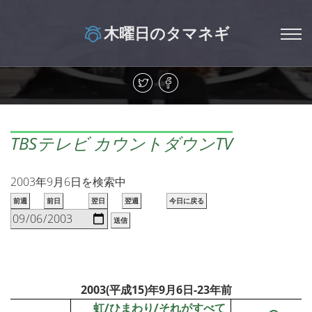
木曜日のタマネギ
TBSテレビ カウントダウンTV
2003年9月6日を検索中
前週
前日
翌日
翌週
今日に戻る
送信
2003(平成15)年9月6日-23年前
虹/ひまわり/それがすべて