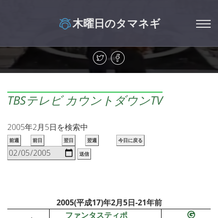
木曜日のタマネギ
TBSテレビ カウントダウンTV
2005年2月5日を検索中
前週
前日
翌日
翌週
今日に戻る
送信
2005(平成17)年2月5日-21年前
ファンタスティポ