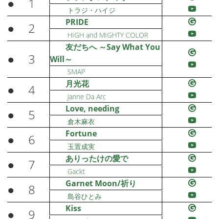
●
1
トラジ・ハイジ
PRIDE
●
2
HIGH and MIGHTY COLOR
友だちへ ～Say What You
●
3
Will～
SMAP
月光花
●
4
Janne Da Arc
Love, needing
●
5
倉木麻衣
Fortune
●
6
玉置成実
ありったけの愛で
●
7
Gackt
Garnet Moon/祈り
●
8
島谷ひとみ
Kiss
●
9