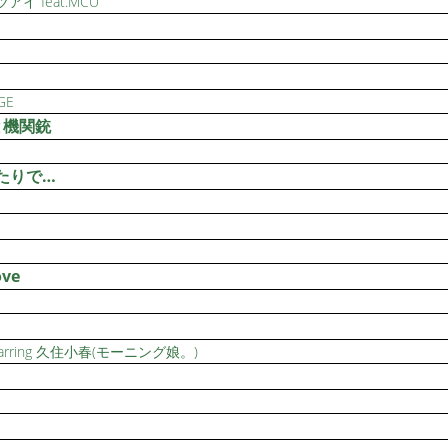
イ feat.MCU
GE
と機関銃
たりで…
ove
arring 久住小春(モーニング娘。)