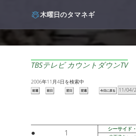
木曜日のタマネギ
TBSテレビ カウントダウンTV
2006年11月4日を検索中
前週
前日
翌日
翌週
今日に戻る
シーサイド
●
1