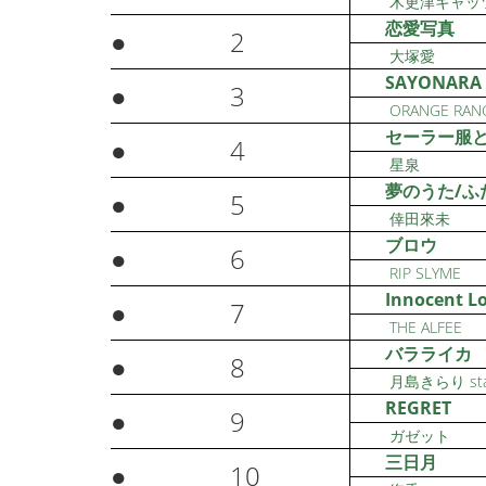
木更津キャッツア
恋愛写真
●
2
大塚愛
SAYONARA
●
3
ORANGE RAN
セーラー服
●
4
星泉
夢のうた/ふ
●
5
倖田來未
ブロウ
●
6
RIP SLYME
Innocent L
●
7
THE ALFEE
バラライカ
●
8
月島きらり st
REGRET
●
9
ガゼット
三日月
●
10