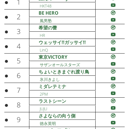
●
1
HKT48
BE HERO
●
2
風男塾
希望の蕾
●
3
HR
ウェッサイ!!ガッサイ!!
●
4
LinQ
東京VICTORY
●
5
サザンオールスターズ
ちょいときまぐれ渡り鳥
●
6
氷川きよし
ミダレテミナ
●
7
2PM
ラストシーン
●
8
JUJU
さよならの向う側
●
9
徳永英明