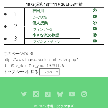
1973(昭和48)年11月26日-53年前
神田川
●
1
かぐや姫
個人授業
●
2
フィンガー5
小さな恋の物語
●
3
アグネス・チャン
このページのURL
https://www.thursdayonion.jp/bestten.php?
rb=0&re_rk=or&re_ymd=19731126
トップページに戻る
トップページ
© 2026 木曜日のタマネギ