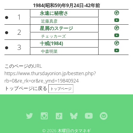
1984(昭和59)年9月24日-42年前
永遠に秘密さ
●
1
近藤真彦
星屑のステージ
●
2
チェッカーズ
十戒(1984)
●
3
中森明菜
このページのURL
https://www.thursdayonion.jp/bestten.php?
rb=0&re_rk=or&re_ymd=19840924
トップページに戻る
トップページ
© 2026 木曜日のタマネギ