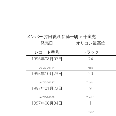
メンバー:持田香織 伊藤一朗 五十嵐充
発売日
オリコン最高位
レコード番号
トラック
1996年08月07日
24
AVDD-20144
Track:1
1996年10月23日
20
AVDD-20157
Track:1
1997年01月22日
9
AVDD-20168
Track:1
1997年06月04日
1
Track:1