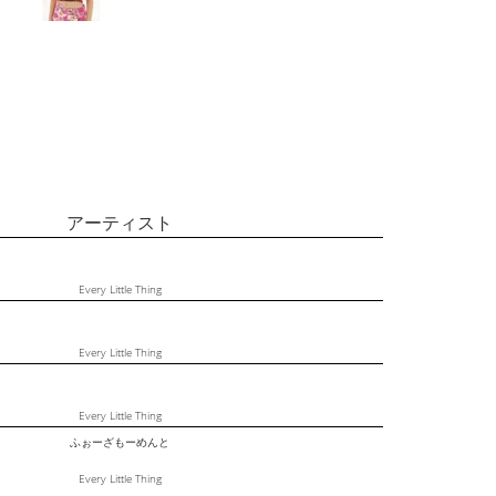
アーティスト
Every Little Thing
Every Little Thing
Every Little Thing
ふぉーざもーめんと
Every Little Thing