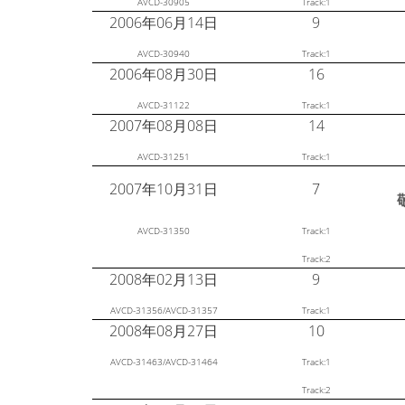
AVCD-30905
Track:1
2006年06月14日
9
AVCD-30940
Track:1
2006年08月30日
16
AVCD-31122
Track:1
2007年08月08日
14
AVCD-31251
Track:1
2007年10月31日
7
AVCD-31350
Track:1
Track:2
2008年02月13日
9
AVCD-31356/AVCD-31357
Track:1
2008年08月27日
10
AVCD-31463/AVCD-31464
Track:1
Track:2