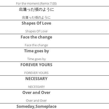
For the moment (Remix 7.00)
出逢った頃のように
出逢った頃のように
Shapes Of Love
Shapes Of Love
Face the change
Face the change
Time goes by
Time goes by
FOREVER YOURS
FOREVER YOURS
NECESSARY
NECESSARY
Over and Over
Over and Over
Someday,Someplace