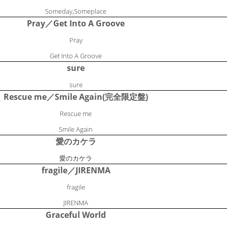
Someday,Someplace
Pray／Get Into A Groove
Pray
Get Into A Groove
sure
sure
Rescue me／Smile Again(完全限定盤)
Rescue me
Smile Again
愛のカケラ
愛のカケラ
fragile／JIRENMA
fragile
JIRENMA
Graceful World