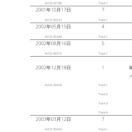
AVCD-30189
Track:1
2001年10月17日
7
AVCD-30223
Track:1
2002年05月15日
4
AVCD-30349
Track:1
2002年08月16日
5
AVCD-30375
Track:1
2002年12月18日
1
AVCD-30429
Track:1
Track:2
Track:3
Track:4
2003年03月12日
7
AVCD-30420
Track:1