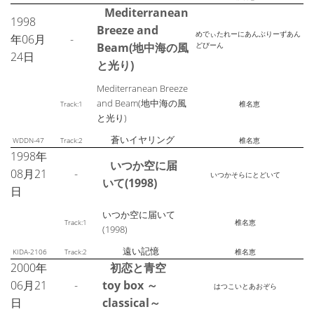
Mediterranean
1998
Breeze and
めでぃたれーにあんぶりーずあん
年06月
-
Beam(地中海の風
どびーん
24日
と光り)
Mediterranean Breeze
and Beam(地中海の風
Track:1
椎名恵
と光り)
蒼いイヤリング
WDDN-47
Track:2
椎名恵
1998年
いつか空に届
08月21
-
いつかそらにとどいて
いて(1998)
日
いつか空に届いて
Track:1
椎名恵
(1998)
遠い記憶
KIDA-2106
Track:2
椎名恵
2000年
初恋と青空
06月21
-
toy box ～
はつこいとあおぞら
日
classical～