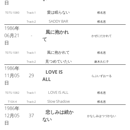
日
愛は眠らない
T07S-1080
Track:1
椎名恵
SADDY BAR
Track:2
椎名恵
1986年
風に抱かれ
06月21
-
かぜにだかれて
て
日
風に抱かれて
T07S-1081
Track:1
椎名恵
見つめていたい
Track:2
麻木久仁子
1986年
LOVE IS
11月05
29
らぶいずおーる
ALL
日
LOVE IS ALL
T07S-1082
Track:1
椎名恵
Slow Shadow
T10X-4
Track:2
椎名恵
1986年
悲しみは続か
12月05
37
かなしみはつづかない
ない
日