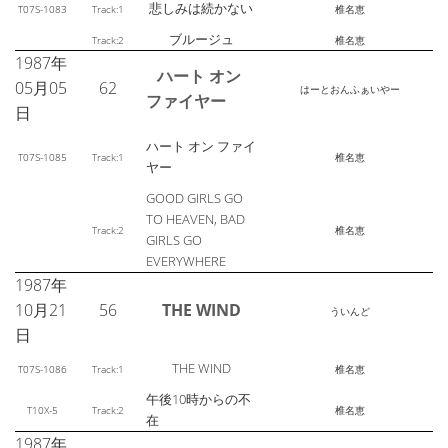
悲しみは続かない
T07S-1083
Track:1
椎名恵
ブルージュ
Track:2
椎名恵
1987年
ハート オン
05月05
62
はーとおんふぁいやー
ファイヤー
日
ハート オン ファイ
T07S-1085
Track:1
椎名恵
ヤー
GOOD GIRLS GO
TO HEAVEN, BAD
Track:2
椎名恵
GIRLS GO
EVERYWHERE
1987年
10月21
56
THE WIND
ういんど
日
THE WIND
T07S-1086
Track:1
椎名恵
午後10時からの不
T10X-5
Track:2
椎名恵
在
1987年