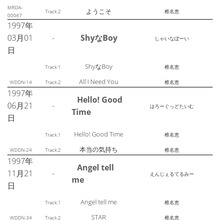
MRDA-
ようこそ
Track:2
椎名恵
00067
1997年
03月01
-
ShyなBoy
しゃいなぼーい
日
ShyなBoy
Track:1
椎名恵
All I Need You
WDDN-14
Track:2
椎名恵
1997年
Hello! Good
06月21
-
はろーぐっどたいむ
Time
日
Hello! Good Time
Track:1
椎名恵
本当の気持ち
WDDN-24
Track:2
椎名恵
1997年
Angel tell
11月21
-
えんじぇるてるみー
me
日
Angel tell me
Track:1
椎名恵
STAR
WDDN-34
Track:2
椎名恵