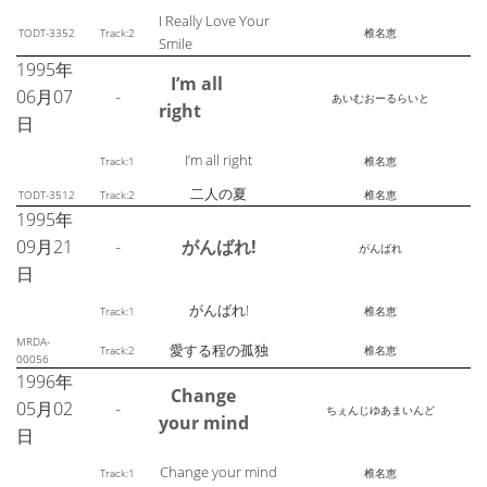
I Really Love Your
TODT-3352
Track:2
椎名恵
Smile
1995年
I’m all
06月07
-
あいむおーるらいと
right
日
I’m all right
Track:1
椎名恵
二人の夏
TODT-3512
Track:2
椎名恵
1995年
09月21
-
がんばれ!
がんばれ
日
がんばれ!
Track:1
椎名恵
MRDA-
愛する程の孤独
Track:2
椎名恵
00056
1996年
Change
05月02
-
ちぇんじゆあまいんど
your mind
日
Change your mind
Track:1
椎名恵