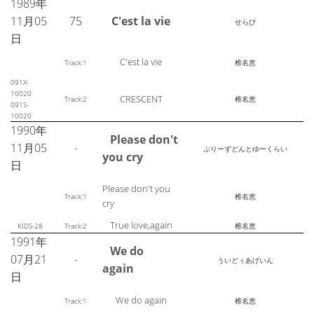
1989年
11月05
75
C'est la vie
せらび
日
C'est la vie
Track:1
椎名恵
091X-
10020
CRESCENT
Track:2
椎名恵
091S-
10020
1990年
Please don't
11月05
-
ぷりーずどんとゆーくらい
you cry
日
Please don't you
Track:1
椎名恵
cry
True love,again
KIDS-28
Track:2
椎名恵
1991年
We do
07月21
-
ういどぅあげいん
again
日
We do again
Track:1
椎名恵