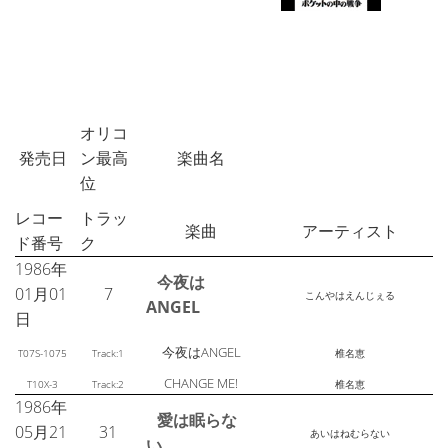
オリコ
発売日
ン最高
楽曲名
位
レコー
トラッ
楽曲
アーティスト
ド番号
ク
1986年
今夜は
01月01
7
こんやはえんじぇる
ANGEL
日
今夜はANGEL
T07S-1075
Track:1
椎名恵
CHANGE ME!
T10X-3
Track:2
椎名恵
1986年
愛は眠らな
05月21
31
あいはねむらない
い