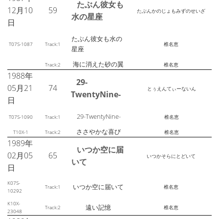
たぶん彼女も
12月10
59
たぶんかのじょもみずのせいざ
水の星座
日
たぶん彼女も水の
T07S-1087
Track:1
椎名恵
星座
海に消えた砂の翼
Track:2
椎名恵
1988年
29-
05月21
74
とぅえんてぃーないん
TwentyNine-
日
29-TwentyNine-
T07S-1090
Track:1
椎名恵
ささやかな喜び
T10X-1
Track:2
椎名恵
1989年
いつか空に届
02月05
65
いつかそらにとどいて
いて
日
K07S-
いつか空に届いて
Track:1
椎名恵
10292
K10X-
遠い記憶
Track:2
椎名恵
23048