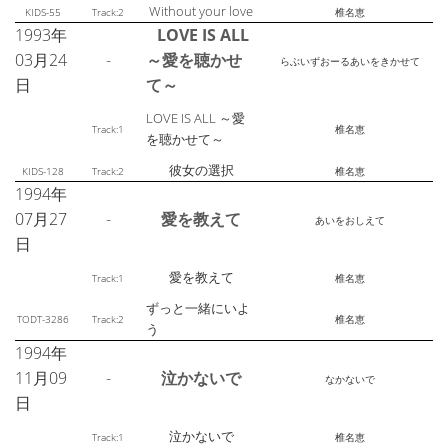
Without your love
KIDS-55
Track:2
椎名恵
1993年
LOVE IS ALL
03月24
-
～愛を聴かせ
らぶいずおーるあいをきかせて
日
て～
LOVE IS ALL ～愛
Track:1
椎名恵
を聴かせて～
彼女の選択
KIDS-128
Track:2
椎名恵
1994年
07月27
-
愛を教えて
あいをおしえて
日
愛を教えて
Track:1
椎名恵
ずっと一緒にいよ
TODT-3286
Track:2
椎名恵
う
1994年
11月09
-
泣かないで
なかないで
日
泣かないで
Track:1
椎名恵