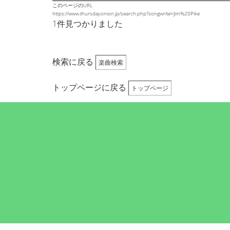
このページのURL
https://www.thursdayonion.jp/search.php?songwrite=Jim%20Pike
1件見つかりました
検索に戻る
楽曲検索
トップページに戻る
トップページ