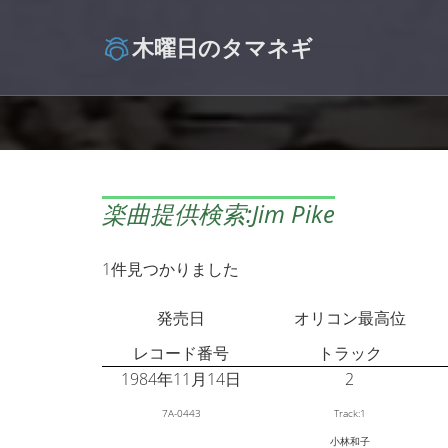
木曜日のタマネギ
楽曲提供検索:Jim Pike
1件見つかりました
発売日
オリコン最高位
レコード番号
トラック
1984年11月14日
2
7A-0443
Track:1
小林和子