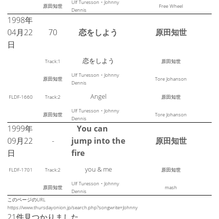
Ulf Turesson・Johnny
原田知世
Free Wheel
Dennis
1998年
04月22
70
恋をしよう
原田知世
日
恋をしよう
Track:1
原田知世
Ulf Turesson・Johnny
原田知世
Tore Johanson
Dennis
Angel
FLDF-1660
Track:2
原田知世
Ulf Turesson・Johnny
原田知世
Tore Johanson
Dennis
1999年
You can
09月22
-
jump into the
原田知世
日
fire
you & me
FLDF-1701
Track:2
原田知世
Ulf Turesson・Johnny
原田知世
mash
Dennis
このページのURL
https://www.thursdayonion.jp/search.php?songwrite=Johnny
21件見つかりました