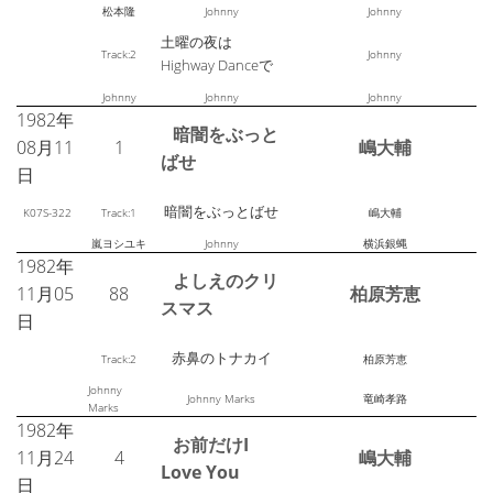
松本隆
Johnny
Johnny
土曜の夜は
Track:2
Johnny
Highway Danceで
Johnny
Johnny
Johnny
1982年
暗闇をぶっと
08月11
1
嶋大輔
ばせ
日
暗闇をぶっとばせ
K07S-322
Track:1
嶋大輔
嵐ヨシユキ
Johnny
横浜銀蝿
1982年
よしえのクリ
11月05
88
柏原芳恵
スマス
日
赤鼻のトナカイ
Track:2
柏原芳恵
Johnny
Johnny Marks
竜崎孝路
Marks
1982年
お前だけI
11月24
4
嶋大輔
Love You
日