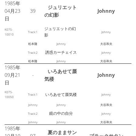
1985年
ジュリエット
04月23
39
Johnny
の幻影
日
ジュリエットの幻
K07S-
Track:1
Johnny
10010
影
松本隆
Johnny
大谷和夫
誘惑カーチェイス
Track:2
Johnny
松本隆
Johnny
大谷和夫
1985年
いろあせて蜃
09月21
-
Johnny
気楼
日
K07S-
いろあせて蜃気楼
Track:1
Johnny
10050
Johnny
Johnny
大谷和夫
鏡の中の自分
Track:2
Johnny
Johnny
Johnny
大谷和夫
1985年
夏のままサン