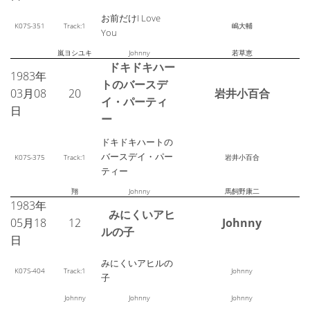
お前だけI Love
K07S-351
Track:1
嶋大輔
You
嵐ヨシユキ
Johnny
若草恵
ドキドキハー
1983年
トのバースデ
03月08
20
岩井小百合
イ・パーティ
日
ー
ドキドキハートの
バースデイ・パー
K07S-375
Track:1
岩井小百合
ティー
翔
Johnny
馬飼野康二
1983年
みにくいアヒ
05月18
12
Johnny
ルの子
日
みにくいアヒルの
K07S-404
Track:1
Johnny
子
Johnny
Johnny
Johnny