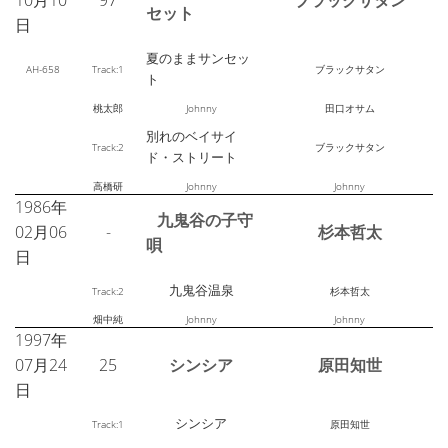
10月10
97
ブラックサタン
セット
日
夏のままサンセッ
AH-658
Track:1
ブラックサタン
ト
桃太郎
Johnny
田口オサム
別れのベイサイ
Track:2
ブラックサタン
ド・ストリート
高橋研
Johnny
Johnny
1986年
九鬼谷の子守
02月06
-
杉本哲太
唄
日
九鬼谷温泉
Track:2
杉本哲太
畑中純
Johnny
Johnny
1997年
07月24
25
シンシア
原田知世
日
シンシア
Track:1
原田知世