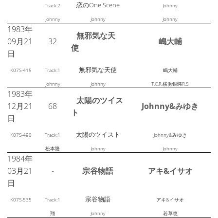
恋のOne Scene
Track:2
Johnny
Johnny
Johnny
Johnny
1983年
無邪気な天
09月21
32
嶋大輔
使
日
無邪気な天使
K07S-415
Track:1
嶋大輔
Johnny
Johnny
T.C.R.横浜銀蝿R.S.
1983年
太陽のツイス
12月21
68
Johnny&みゆき
ト
日
太陽のツイスト
K07S-490
Track:1
Johnny&みゆき
松本隆
Johnny
Johnny
1984年
03月21
-
宗谷物語
アキ&イサオ
日
宗谷物語
K07S-535
Track:1
アキ&イサオ
翔
Johnny
若草恵