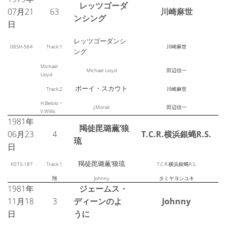
レッツゴーダ
07月21
63
川崎麻世
ンシング
日
レッツゴーダンシ
06SH-564
Track:1
川崎麻世
ング
Michael
Michael Lioyd
田辺信一
Lioyd
ボーイ・スカウト
Track:2
川崎麻世
H.Belolo・
J.Morali
田辺信一
V.Willis
1981年
羯徒毘璐薫’狼
06月23
4
T.C.R.横浜銀蝿R.S.
琉
日
羯徒毘璐薫’狼琉
K07S-187
Track:1
T.C.R.横浜銀蝿R.S.
翔
Johnny
タミヤヨシユキ
1981年
ジェームス・
11月18
3
ディーンのよ
Johnny
日
うに