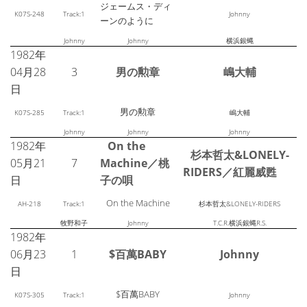
ジェームス・ディ
K07S-248
Track:1
Johnny
ーンのように
Johnny
Johnny
横浜銀蝿
1982年
04月28
3
男の勲章
嶋大輔
日
男の勲章
K07S-285
Track:1
嶋大輔
Johnny
Johnny
Johnny
1982年
On the
杉本哲太&LONELY-
05月21
7
Machine／桃
RIDERS／紅麗威甦
日
子の唄
On the Machine
AH-218
Track:1
杉本哲太&LONELY-RIDERS
牧野和子
Johnny
T.C.R.横浜銀蝿R.S.
1982年
06月23
1
$百萬BABY
Johnny
日
$百萬BABY
K07S-305
Track:1
Johnny