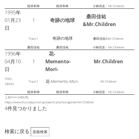
桜井和寿
桜井和寿
小林武史・Mr.Children
1995年
桑田佳祐
01月23
1
奇跡の地球
&Mr.Children
日
奇跡の地球
Track:1
桑田佳祐&Mr.Children
桑田佳祐
桑田佳祐
小林武史・Mr.Children
1996年
花-
04月10
1
Memento-
Mr.Children
日
Mori-
TFDC-
花-Memento-Mori-
Track:1
Mr.Children
28042
桜井和寿
桜井和寿
小林武史・Mr.Children
このページのURL
https://www.thursdayonion.jp/search.php?songwrite=Mr.Children
4件見つかりました
検索に戻る
楽曲検索