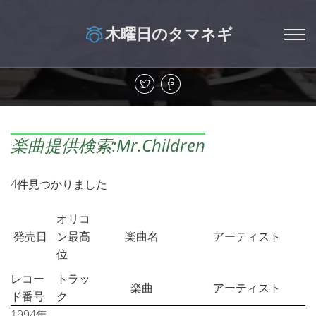
木曜日のタマネギ
楽曲提供検索:Mr.Children
4件見つかりました
オリコ
発売日
ン最高
楽曲名
アーティスト
位
レコー
トラッ
楽曲
アーティスト
ド番号
ク
1994年