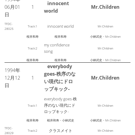
innocent
06月01
1
Mr.Children
world
日
TFDC-
innocent world
Track:1
Mr.Children
28025
桜井和寿
桜井和寿
小林武史・Mr.Children
my confidence
Track:2
Mr.Children
song
桜井和寿
桜井和寿
小林武史・Mr.Children
everybody
1994年
goes-秩序のな
12月12
1
Mr.Children
い現代にドロ
日
ップキック-
everybody goes-秩
序のない現代にド
Track:1
Mr.Children
ロップキック-
桜井和寿
桜井和寿・小林武史
小林武史・Mr.Children
TFDC-
クラスメイト
Track:2
Mr.Children
28029