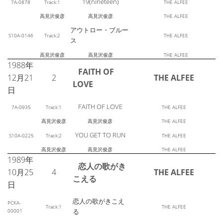
19(nineteen)
7A-0878
Track:1
THE ALFEE
高見沢俊彦
高見沢俊彦
THE ALFEE
アウトロー・ブルー
S10A-0146
Track:2
THE ALFEE
ス
高見沢俊彦
高見沢俊彦
THE ALFEE
1988年
FAITH OF
12月21
2
THE ALFEE
LOVE
日
FAITH OF LOVE
7A-0935
Track:1
THE ALFEE
高見沢俊彦
高見沢俊彦
THE ALFEE
YOU GET TO RUN
S10A-0225
Track:2
THE ALFEE
高見沢俊彦
高見沢俊彦
THE ALFEE
1989年
恋人の歌がき
10月25
4
THE ALFEE
こえる
日
恋人の歌がきこえ
PCKA-
Track:1
THE ALFEE
00001
る