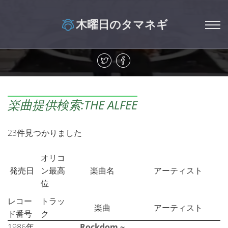
木曜日のタマネギ
楽曲提供検索:THE ALFEE
23件見つかりました
オリコ
発売日
ン最高
楽曲名
アーティスト
位
レコー
トラッ
楽曲
アーティスト
ド番号
ク
1986年
Rockdom ~