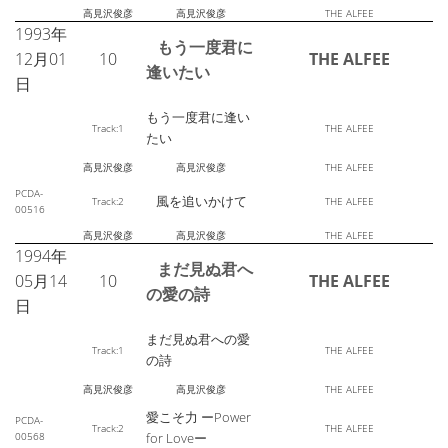
高見沢俊彦
高見沢俊彦
THE ALFEE
1993年
もう一度君に
12月01
10
THE ALFEE
逢いたい
日
もう一度君に逢い
Track:1
THE ALFEE
たい
高見沢俊彦
高見沢俊彦
THE ALFEE
PCDA-
風を追いかけて
Track:2
THE ALFEE
00516
高見沢俊彦
高見沢俊彦
THE ALFEE
1994年
まだ見ぬ君へ
05月14
10
THE ALFEE
の愛の詩
日
まだ見ぬ君への愛
Track:1
THE ALFEE
の詩
高見沢俊彦
高見沢俊彦
THE ALFEE
愛こそ力 ーPower
PCDA-
Track:2
THE ALFEE
00568
for Loveー