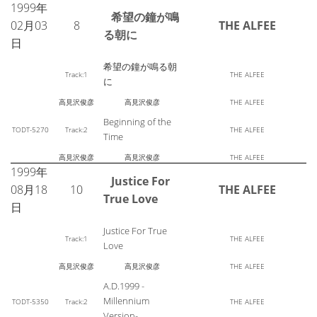
1999年
希望の鐘が鳴
02月03
8
THE ALFEE
る朝に
日
希望の鐘が鳴る朝
Track:1
THE ALFEE
に
高見沢俊彦
高見沢俊彦
THE ALFEE
Beginning of the
TODT-5270
Track:2
THE ALFEE
Time
高見沢俊彦
高見沢俊彦
THE ALFEE
1999年
Justice For
08月18
10
THE ALFEE
True Love
日
Justice For True
Track:1
THE ALFEE
Love
高見沢俊彦
高見沢俊彦
THE ALFEE
A.D.1999 -
Millennium
TODT-5350
Track:2
THE ALFEE
Version-