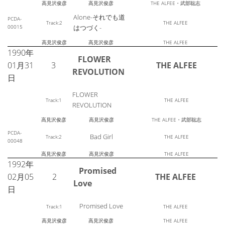
高見沢俊彦
高見沢俊彦
THE ALFEE・武部聡志
Alone-それでも道
PCDA-
Track:2
THE ALFEE
00015
はつづく-
高見沢俊彦
高見沢俊彦
THE ALFEE
1990年
FLOWER
01月31
3
THE ALFEE
REVOLUTION
日
FLOWER
Track:1
THE ALFEE
REVOLUTION
高見沢俊彦
高見沢俊彦
THE ALFEE・武部聡志
PCDA-
Bad Girl
Track:2
THE ALFEE
00048
高見沢俊彦
高見沢俊彦
THE ALFEE
1992年
Promised
02月05
2
THE ALFEE
Love
日
Promised Love
Track:1
THE ALFEE
高見沢俊彦
高見沢俊彦
THE ALFEE