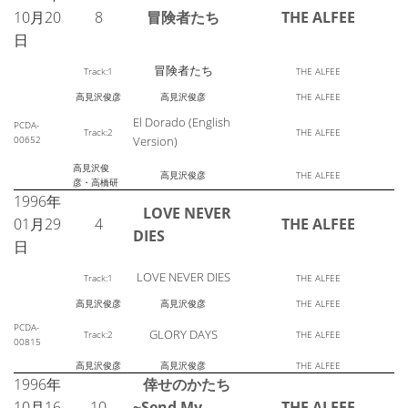
10月20
8
冒険者たち
THE ALFEE
日
冒険者たち
Track:1
THE ALFEE
高見沢俊彦
高見沢俊彦
THE ALFEE
El Dorado (English
PCDA-
Track:2
THE ALFEE
00652
Version)
高見沢俊
高見沢俊彦
THE ALFEE
彦・高橋研
1996年
LOVE NEVER
01月29
4
THE ALFEE
DIES
日
LOVE NEVER DIES
Track:1
THE ALFEE
高見沢俊彦
高見沢俊彦
THE ALFEE
PCDA-
GLORY DAYS
Track:2
THE ALFEE
00815
高見沢俊彦
高見沢俊彦
THE ALFEE
1996年
倖せのかたち
10月16
10
~Send My
THE ALFEE