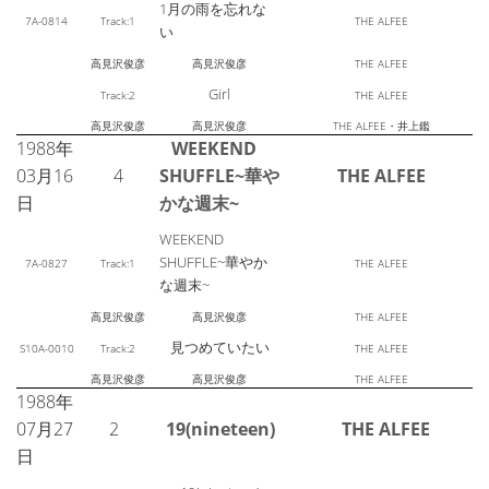
1月の雨を忘れな
7A-0814
Track:1
THE ALFEE
い
高見沢俊彦
高見沢俊彦
THE ALFEE
Girl
Track:2
THE ALFEE
高見沢俊彦
高見沢俊彦
THE ALFEE・井上鑑
1988年
WEEKEND
03月16
4
SHUFFLE~華や
THE ALFEE
日
かな週末~
WEEKEND
SHUFFLE~華やか
7A-0827
Track:1
THE ALFEE
な週末~
高見沢俊彦
高見沢俊彦
THE ALFEE
見つめていたい
S10A-0010
Track:2
THE ALFEE
高見沢俊彦
高見沢俊彦
THE ALFEE
1988年
07月27
2
19(nineteen)
THE ALFEE
日