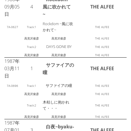
09月05
4
風に吹かれて
THE ALFEE
日
~
Rockdom ~風に吹
7A-0627
Track:1
THE ALFEE
かれて~
高見沢俊彦
高見沢俊彦
THE ALFEE
DAYS GONE BY
Track:2
THE ALFEE
高見沢俊彦
高見沢俊彦
THE ALFEE
1987年
サファイアの
03月11
1
THE ALFEE
瞳
日
サファイアの瞳
7A-0696
Track:1
THE ALFEE
高見沢俊彦
高見沢俊彦
THE ALFEE
木枯しに抱かれ
Track:2
THE ALFEE
て・・・
高見沢俊彦
高見沢俊彦
THE ALFEE
1987年
白夜~byaku-
07月01
3
THE ALFEE