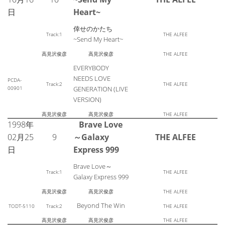
日
Heart~
倖せのかたち
Track:1
THE ALFEE
~Send My Heart~
高見沢俊彦
高見沢俊彦
THE ALFEE
EVERYBODY
NEEDS LOVE
PCDA-
Track:2
THE ALFEE
00901
GENERATION (LIVE
VERSION)
高見沢俊彦
高見沢俊彦
THE ALFEE
1998年
Brave Love
02月25
9
～Galaxy
THE ALFEE
日
Express 999
Brave Love～
Track:1
THE ALFEE
Galaxy Express 999
高見沢俊彦
高見沢俊彦
THE ALFEE
Beyond The Win
TODT-5110
Track:2
THE ALFEE
高見沢俊彦
高見沢俊彦
THE ALFEE