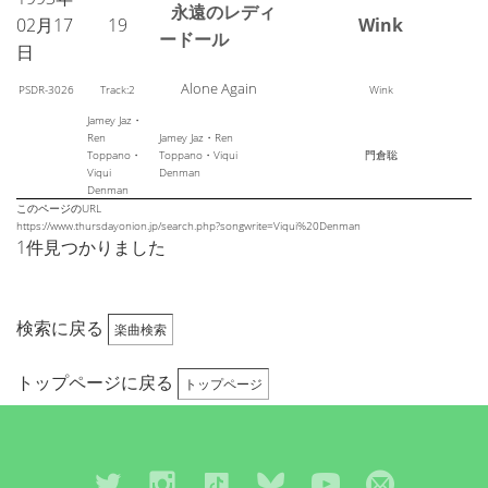
永遠のレディ
02月17
19
Wink
ードール
日
Alone Again
PSDR-3026
Track:2
Wink
Jamey Jaz・
Ren
Jamey Jaz・Ren
Toppano・
Toppano・Viqui
門倉聡
Viqui
Denman
Denman
このページのURL
https://www.thursdayonion.jp/search.php?songwrite=Viqui%20Denman
1件見つかりました
検索に戻る
楽曲検索
トップページに戻る
トップページ