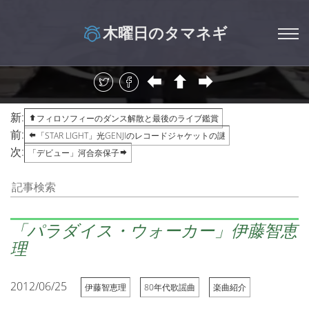
木曜日のタマネギ
新:
フィロソフィーのダンス解散と最後のライブ鑑賞
前:
「STAR LIGHT」光GENJIのレコードジャケットの謎
次:
「デビュー」河合奈保子
「パラダイス・ウォーカー」伊藤智恵
理
2012/06/25
伊藤智恵理
80年代歌謡曲
楽曲紹介