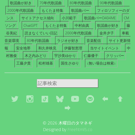
歌謡曲が好き
70年代歌謡曲
80年代歌謡曲
90年代歌謡曲
2000年代歌謡曲
もくたま特集
歌謡曲バー
フィロソフィーのダ
ンス
サイトアクセス傾向
小川範子
歌謡曲バーD404ME
CM
ソング
ChatGPT
もくたま特集
中村由真
歌謡曲が好き
藤
谷美紀
読まなくていい日記
2000年代歌謡曲
金井夕子
車載
音楽環境
80年代歌謡曲
ラジオが好き
音楽配信
サイト更新情
報
安全地帯
和久井映見
伊藤智恵理
当サイトイベント
中
村雅俊
木之内みどり
宇沙美ゆかり
仁藤優子
クリッパー
工藤夕貴
松村雄基
国生さゆり
↓無い場合は検索↓
© 2026 木曜日のタマネギ
Designed by
Freehtml5.co