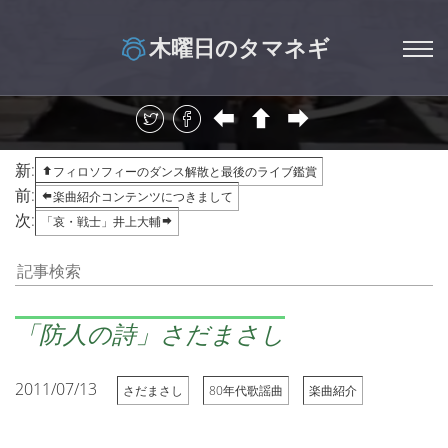
木曜日のタマネギ
新:
フィロソフィーのダンス解散と最後のライブ鑑賞
前:
楽曲紹介コンテンツにつきまして
次:
「哀・戦士」井上大輔
「防人の詩」さだまさし
2011/07/13
さだまさし
80年代歌謡曲
楽曲紹介