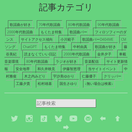
記事カテゴリ
歌謡曲が好き
70年代歌謡曲
80年代歌謡曲
90年代歌謡曲
2000年代歌謡曲
もくたま特集
歌謡曲バー
フィロソフィーのダ
ンス
サイトアクセス傾向
小川範子
歌謡曲バーD404ME
CM
ソング
ChatGPT
もくたま特集
中村由真
歌謡曲が好き
藤
谷美紀
読まなくていい日記
2000年代歌謡曲
金井夕子
車載
音楽環境
80年代歌謡曲
ラジオが好き
音楽配信
サイト更新情
報
安全地帯
和久井映見
伊藤智恵理
当サイトイベント
中
村雅俊
木之内みどり
宇沙美ゆかり
仁藤優子
クリッパー
工藤夕貴
松村雄基
国生さゆり
↓無い場合は検索↓