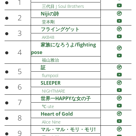
●
1
三代目 J Soul Brothers
Nijiの詩
●
2
堂本剛
フライングゲット
●
3
AKB48
家族になろうよ/fighting
●
4
pose
福山雅治
証
●
5
flumpool
SLEEPER
●
6
NIGHTMARE
世界一HAPPYな女の子
●
7
℃-ute
Heart of Gold
●
8
Alice Nine
マル・マル・モリ・モリ!
●
9