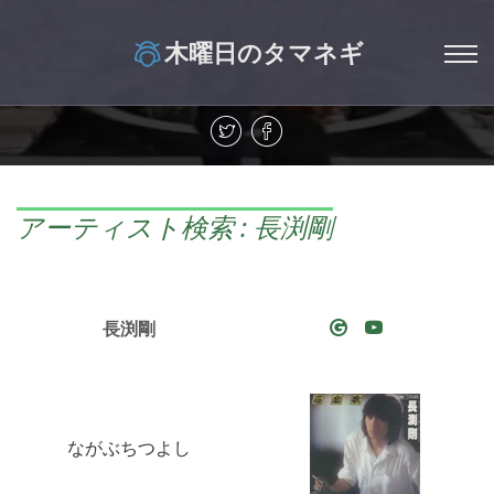
木曜日のタマネギ
アーティスト検索 : 長渕剛
長渕剛
ながぶちつよし