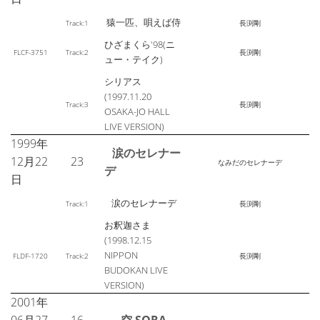
猿一匹、唄えば侍
Track:1
長渕剛
ひざまくら'98(ニ
FLCF-3751
Track:2
長渕剛
ュー・テイク)
シリアス
(1997.11.20
Track:3
長渕剛
OSAKA-JO HALL
LIVE VERSION)
1999年
涙のセレナー
12月22
23
なみだのセレナーデ
デ
日
涙のセレナーデ
Track:1
長渕剛
お釈迦さま
(1998.12.15
NIPPON
FLDF-1720
Track:2
長渕剛
BUDOKAN LIVE
VERSION)
2001年