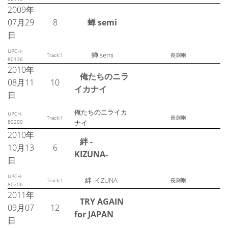
2009年
07月29
8
蝉 semi
日
UPCH-
蝉 semi
Track:1
長渕剛
80136
2010年
俺たちのニラ
08月11
10
イカナイ
日
俺たちのニライカ
UPCH-
Track:1
長渕剛
80200
ナイ
2010年
絆 -
10月13
6
KIZUNA-
日
UPCH-
絆 -KIZUNA-
Track:1
長渕剛
80206
2011年
TRY AGAIN
09月07
12
for JAPAN
日