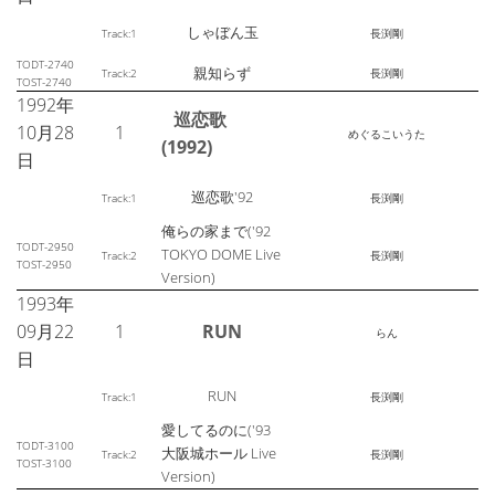
しゃぼん玉
Track:1
長渕剛
TODT-2740
親知らず
Track:2
長渕剛
TOST-2740
1992年
巡恋歌
10月28
1
めぐるこいうた
(1992)
日
巡恋歌'92
Track:1
長渕剛
俺らの家まで('92
TODT-2950
TOKYO DOME Live
Track:2
長渕剛
TOST-2950
Version)
1993年
09月22
1
RUN
らん
日
RUN
Track:1
長渕剛
愛してるのに('93
TODT-3100
大阪城ホール Live
Track:2
長渕剛
TOST-3100
Version)