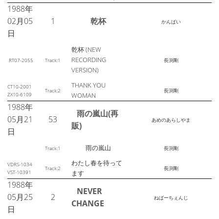
1988年
02月05
1
乾杯
かんぱい
日
乾杯 (NEW
RECORDING
RT07-2055
Track:1
長渕剛
VERSION)
THANK YOU
CT10-2001
Track:2
長渕剛
ZX10-6109
WOMAN
1988年
雨の嵐山(再
05月21
53
あめのあらしやま
販)
日
雨の嵐山
Track:1
長渕剛
わたし春を待って
VDRS-1034
Track:2
長渕剛
VST-10391
ます
1988年
NEVER
05月25
2
ねばーちぇんじ
CHANGE
日