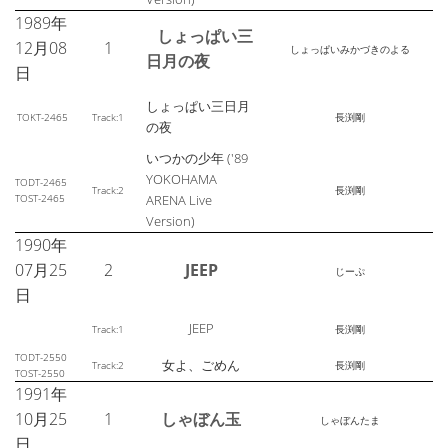
1989年
しょっぱい三
12月08
1
しょっぱいみかづきのよる
日月の夜
日
しょっぱい三日月
TOKT-2465
Track:1
長渕剛
の夜
いつかの少年 ('89
YOKOHAMA
TODT-2465
Track:2
長渕剛
TOST-2465
ARENA Live
Version)
1990年
07月25
2
JEEP
じーぷ
日
JEEP
Track:1
長渕剛
TODT-2550
女よ、ごめん
Track:2
長渕剛
TOST-2550
1991年
10月25
1
しゃぼん玉
しゃぼんたま
日