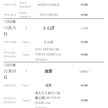
Track:1
NEVER CHANGE
RT07-2105
長渕剛
Time:05:59
Track:2
STAY DREAM
XT10-2015
長渕剛
Time:05:13
1988年
10月26
1
とんぼ
とんぼ
日
とんぼ
RT07-2205
Track:1
長渕剛
STAY DREAM ('88
XT10-2205
TOKYO DOME Live
Track:2
長渕剛
ZX10-6205
Version)
1989年
02月08
1
激愛
げきあい
日
激愛
RT07-2315
Track:1
長渕剛
あんたとあたいは
数え唄('88 TOKYO
XT10-2315
Track:2
長渕剛
ZX10-6315
DOME Live
Version)