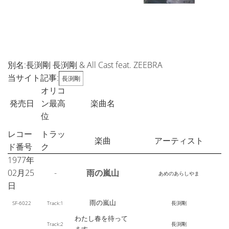
別名:長渕剛 長渕剛 & All Cast feat. ZEEBRA
当サイト記事:
長渕剛
オリコ
発売日
ン最高
楽曲名
位
レコー
トラッ
楽曲
アーティスト
ド番号
ク
1977年
02月25
-
雨の嵐山
あめのあらしやま
日
雨の嵐山
SF-6022
Track:1
長渕剛
わたし春を待って
Track:2
長渕剛