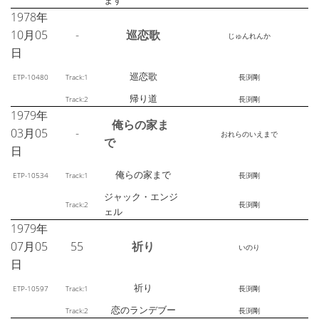
ます
1978年
10月05
-
巡恋歌
じゅんれんか
日
巡恋歌
ETP-10480
Track:1
長渕剛
帰り道
Track:2
長渕剛
1979年
俺らの家ま
03月05
-
おれらのいえまで
で
日
俺らの家まで
ETP-10534
Track:1
長渕剛
ジャック・エンジ
Track:2
長渕剛
ェル
1979年
07月05
55
祈り
いのり
日
祈り
ETP-10597
Track:1
長渕剛
恋のランデブー
Track:2
長渕剛