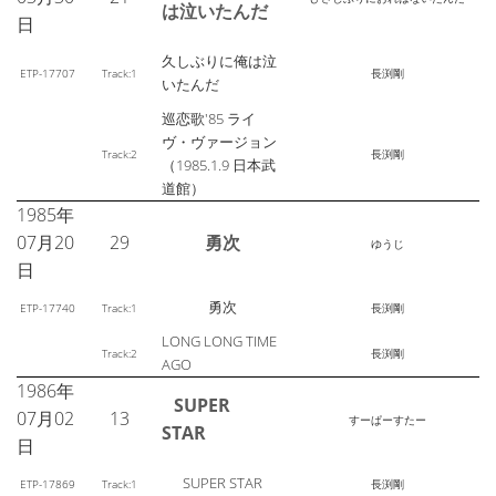
は泣いたんだ
日
久しぶりに俺は泣
ETP-17707
Track:1
長渕剛
いたんだ
巡恋歌'85 ライ
ヴ・ヴァージョン
Track:2
長渕剛
（1985.1.9 日本武
道館）
1985年
07月20
29
勇次
ゆうじ
日
勇次
ETP-17740
Track:1
長渕剛
LONG LONG TIME
Track:2
長渕剛
AGO
1986年
SUPER
07月02
13
すーぱーすたー
STAR
日
SUPER STAR
ETP-17869
Track:1
長渕剛