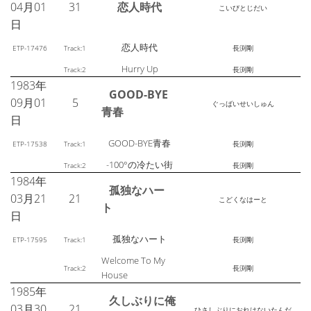
04月01
31
恋人時代
こいびとじだい
日
恋人時代
ETP-17476
Track:1
長渕剛
Hurry Up
Track:2
長渕剛
1983年
GOOD-BYE
09月01
5
ぐっばいせいしゅん
青春
日
GOOD-BYE青春
ETP-17538
Track:1
長渕剛
-100°の冷たい街
Track:2
長渕剛
1984年
孤独なハー
03月21
21
こどくなはーと
ト
日
孤独なハート
ETP-17595
Track:1
長渕剛
Welcome To My
Track:2
長渕剛
House
1985年
久しぶりに俺
03月30
21
ひさしぶりにおれはないたんだ