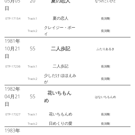
05月05
20
夏の恋人
なつのこいびと
日
夏の恋人
ETP-17154
Track:1
長渕剛
クレイジー・ボー
Track:2
長渕剛
イ
1981年
10月21
55
二人歩記
ふたりあるき
日
二人歩記
ETP-17236
Track:1
長渕剛
少しだけ ほほえみ
Track:2
長渕剛
が
1982年
花いちもん
04月21
55
はないちもんめ
め
日
花いちもんめ
ETP-17327
Track:1
長渕剛
日めくりの愛
Track:2
長渕剛
1983年