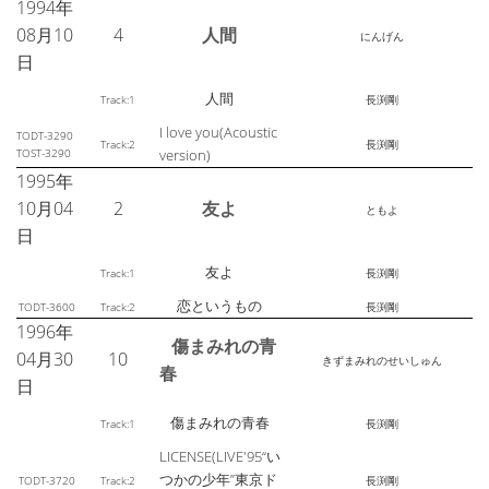
1994年
08月10
4
人間
にんげん
日
人間
Track:1
長渕剛
I love you(Acoustic
TODT-3290
Track:2
長渕剛
TOST-3290
version)
1995年
10月04
2
友よ
ともよ
日
友よ
Track:1
長渕剛
恋というもの
TODT-3600
Track:2
長渕剛
1996年
傷まみれの青
04月30
10
きずまみれのせいしゅん
春
日
傷まみれの青春
Track:1
長渕剛
LICENSE(LIVE'95“い
つかの少年”東京ド
TODT-3720
Track:2
長渕剛