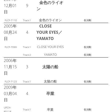
金色のライオ
12月01
9
ン
日
金色のライオン
FLCF-7110
Track:1
長渕剛
2005年
CLOSE
08月24
4
YOUR EYES／
日
YAMATO
CLOSE YOUR EYES
FLCF-7099
Track:1
長渕剛
YAMATO
Track:2
長渕剛
2006年
11月15
3
太陽の船
日
太陽の船
FLCF-7123
Track:1
長渕剛
2009年
03月04
4
卒業
日
UPCH-
卒業
Track:1
長渕剛
80118