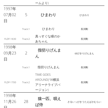
ームより)
1997年
07月02
5
ひまわり
ひまわり
日
ひまわり
Track:1
長渕剛
真っすぐな瞳のか
FLDF-1630
Track:2
長渕剛
あちゃん
1998年
指切りげんま
09月23
2
ゆびきりげんまん
ん
日
指切りげんまん
Track:1
長渕剛
TIME GOES
AROUND('98横浜
FLDF-1700
Track:2
長渕剛
アリーナライブバ
ージョン)
1998年
猿一匹、唄え
11月26
28
さるいっぴきうたえばさむらい
ば侍
日