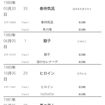
1980年
03月20
33
春待気流
はるまちきりゅう
日
春待気流
ETP-10685
Track:1
長渕剛
冬の海
Track:2
長渕剛
1980年
06月05
1
順子
じゅんこ
日
順子
ETP-10747
Track:1
長渕剛
涙のセレナーデ
Track:2
長渕剛
1980年
10月05
29
ヒロイン
ひろいん
日
ヒロイン
ETP-17081
Track:1
長渕剛
Da!Da!Da!
Track:2
長渕剛
1981年