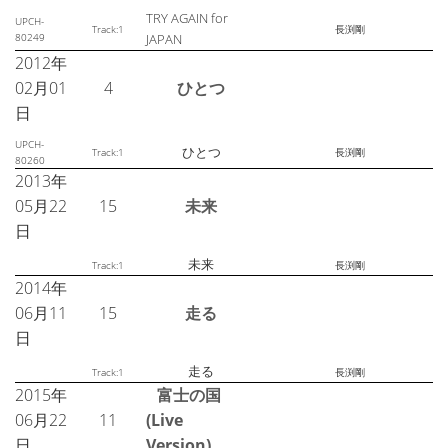
TRY AGAIN for
UPCH-
Track:1
長渕剛
80249
JAPAN
2012年
02月01
4
ひとつ
日
UPCH-
ひとつ
Track:1
長渕剛
80260
2013年
05月22
15
未来
日
未来
Track:1
長渕剛
2014年
06月11
15
走る
日
走る
Track:1
長渕剛
2015年
富士の国
06月22
11
(Live
日
Version)