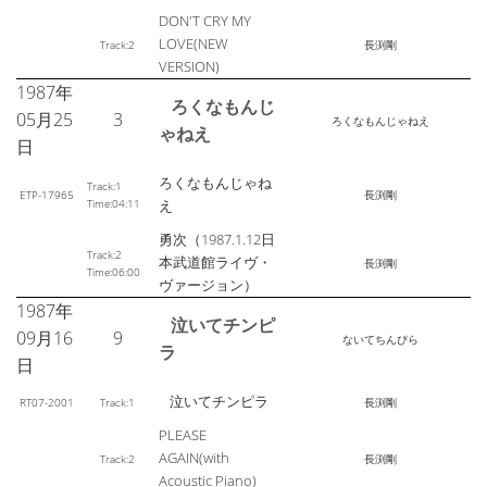
DON'T CRY MY
LOVE(NEW
Track:2
長渕剛
VERSION)
1987年
ろくなもんじ
05月25
3
ろくなもんじゃねえ
ゃねえ
日
ろくなもんじゃね
Track:1
ETP-17965
長渕剛
Time:04:11
え
勇次（1987.1.12日
Track:2
本武道館ライヴ・
長渕剛
Time:06:00
ヴァージョン）
1987年
泣いてチンピ
09月16
9
ないてちんぴら
ラ
日
泣いてチンピラ
RT07-2001
Track:1
長渕剛
PLEASE
AGAIN(with
Track:2
長渕剛
Acoustic Piano)