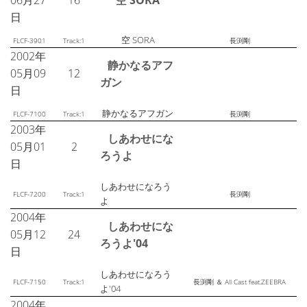
06月27
16
空 SORA
日
空 SORA
FLCF-3901
Track:1
長渕剛
2002年
静かなるアフ
05月09
12
ガン
日
静かなるアフガン
FLCF-7100
Track:1
長渕剛
2003年
しあわせにな
05月01
2
ろうよ
日
しあわせになろう
FLCF-7200
Track:1
長渕剛
よ
2004年
しあわせにな
05月12
24
ろうよ'04
日
しあわせになろう
FLCF-7150
Track:1
長渕剛 ＆ All Cast feat.ZEEBRA
よ'04
2004年