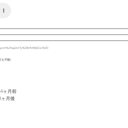
uEGyom%2Faq2knTy%2BnfV98jSCsc%3D
行も可能)
年4ヶ月前
3ヶ月後