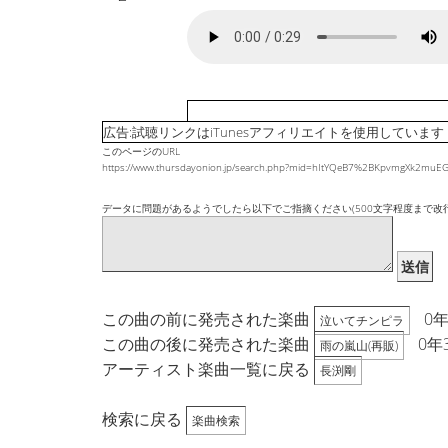
広告:試聴リンクはiTunesアフィリエイトを使用しています
このページのURL
https://www.thursdayonion.jp/search.php?mid=hItYQeB7%2BKpvmgXk2m
データに問題があるようでしたら以下でご指摘ください(500文字程度まで改
送信
この曲の前に発売された楽曲
0
泣いてチンピラ
この曲の後に発売された楽曲
0年
雨の嵐山(再販)
アーティスト楽曲一覧に戻る
長渕剛
検索に戻る
楽曲検索