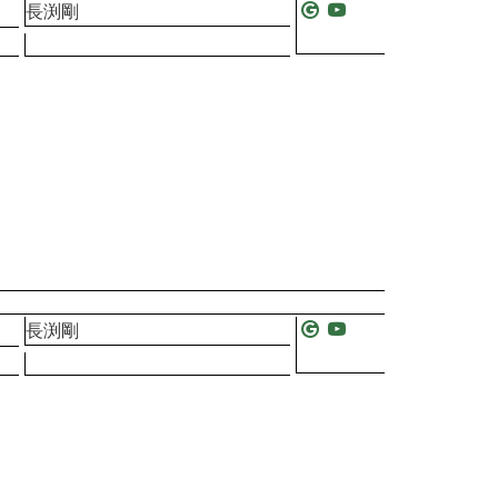
長渕剛
長渕剛