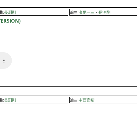
曲:
長渕剛
編曲:
瀬尾一三
・
長渕剛
ERSION)
曲:
長渕剛
編曲:
中西康晴