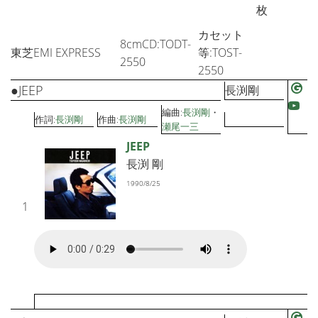
枚
カセット
8cmCD:TODT-
東芝EMI EXPRESS
等:TOST-
2550
2550
●JEEP
長渕剛
編曲:
長渕剛
・
作詞:
長渕剛
作曲:
長渕剛
瀬尾一三
JEEP
長渕 剛
1990/8/25
1