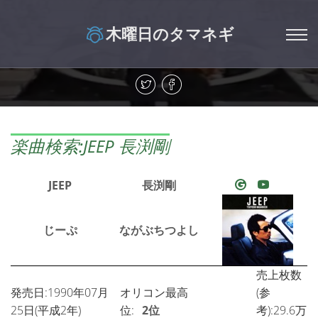
木曜日のタマネギ
楽曲検索:JEEP 長渕剛
JEEP
長渕剛
じーぷ
ながぶちつよし
売上枚数
発売日:1990年07月
オリコン最高
(参
25日(平成2年)
位:
2位
考):29.6万