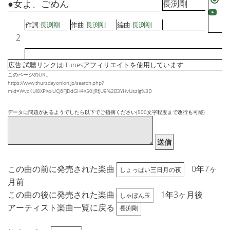
●女よ、ごめん
長渕剛
作詞:
長渕剛
作曲:
長渕剛
編曲:
長渕剛
2
広告:試聴リンクはiTunesアフィリエイトを使用しています
このページのURL
https://www.thursdayonion.jp/search.php?
mid=WvcKUi8XPXolUCJ6FjDdGH4X50lJRfJU9%2B3YHvUszlg%3D
データに問題があるようでしたら以下でご指摘ください(500文字程度まで改行も可能)
送信
この曲の前に発売された楽曲
0年7ヶ
しょっぱい三日月の夜
月前
この曲の後に発売された楽曲
1年3ヶ月後
しゃぼん玉
アーティスト楽曲一覧に戻る
長渕剛