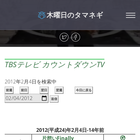
木曜日のタマネギ
TBSテレビ カウントダウンTV
2012年2月4日を検索中
前週
前日
翌日
翌週
今日に戻る
送信
2012(平成24)年2月4日-14年前
片想いFinally