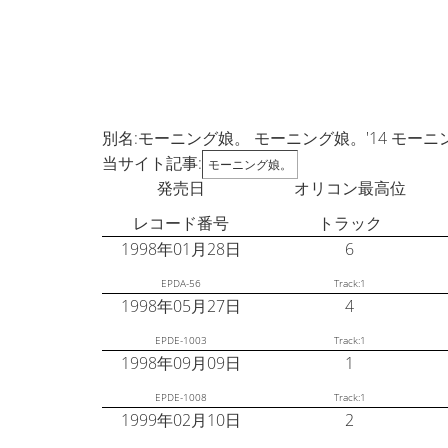
別名:モーニング娘。 モーニング娘。'14 モーニング
当サイト記事:
モーニング娘。
発売日
オリコン最高位
レコード番号
トラック
1998年01月28日
6
EPDA-56
Track:1
1998年05月27日
4
EPDE-1003
Track:1
1998年09月09日
1
EPDE-1008
Track:1
1999年02月10日
2