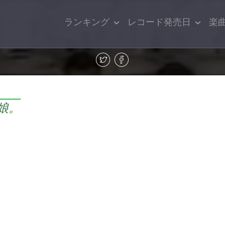
ランキング
レコード発売日
楽
娘。
。