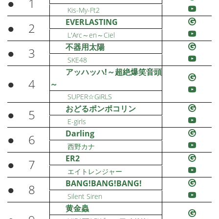
●
1
Kis-My-Ft2
EVERLASTING
●
2
L'Arc～en～Ciel
不器用太陽
●
3
SKE48
アッハッハ!～超絶爆笑音頭
●
4
～
SUPER☆GiRLS
おどるポンポコリン
●
5
E-girls
Darling
●
6
西野カナ
ER2
●
7
エイトレンジャー
BANG!BANG!BANG!
●
8
Silent Siren
黄金蟲