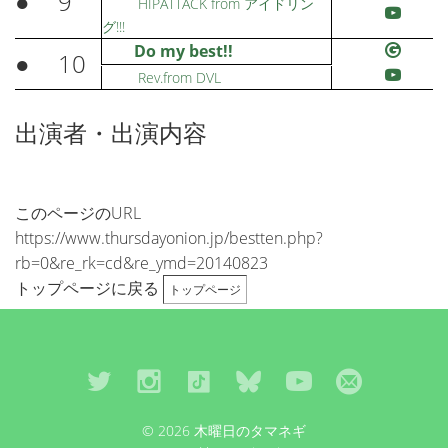
●
9
HIPATTACK from アイドリン
グ!!!
Do my best!!
●
10
Rev.from DVL
出演者・出演内容
このページのURL
https://www.thursdayonion.jp/bestten.php?
rb=0&re_rk=cd&re_ymd=20140823
トップページに戻る
トップページ
© 2026 木曜日のタマネギ