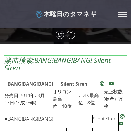
木曜日のタマネギ
楽曲検索:BANG!BANG!BANG! Silent
Siren
BANG!BANG!BANG!
Silent Siren
オリコン
売上枚数
発売日:2014年08月
CDTV最高
最高
(参考):-万
13日(平成26年)
位:
8位
位:
10位
枚
●BANG!BANG!BANG!
Silent Siren