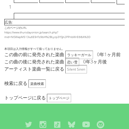
1
広告:
このページのURL
https://www.thursdayonion.jp/search.php?
mid=NISWepM513iu6E9rFz9bH%2BLyzp3YSJn2PPnbWrE6l6A%3D
本項目は入力情報がすべて揃っておりません。
この曲の前に発売された楽曲
0年1ヶ月前
ラッキーガール
この曲の後に発売された楽曲
0年3ヶ月後
恋い雪
アーティスト楽曲一覧に戻る
Silent Siren
検索に戻る
楽曲検索
トップページに戻る
トップページ