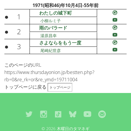
1971(昭和46)年10月4日-55年前
わたしの城下町
●
1
小柳ルミ子
雨のバラード
●
2
湯原昌幸
さよならをもう一度
●
3
尾崎紀世彦
このページのURL
https://www.thursdayonion.jp/bestten.php?
rb=0&re_rk=or&re_ymd=19711004
トップページに戻る
トップページ
© 2026 木曜日のタマネギ