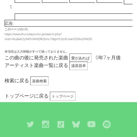
1
広告:
このページのURL
https://www.thursdayonion.jp/search.php?
mid=IiKu8eK2yNKPvMKtDR2bVo1NbJnYUzLKLVasICEMoZ4%3D
本項目は入力情報がすべて揃っておりません。
この曲の後に発売された楽曲
0年7ヶ月後
愛があれば
アーティスト楽曲一覧に戻る
湯原昌幸
検索に戻る
楽曲検索
トップページに戻る
トップページ