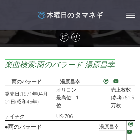
木曜日のタマネギ
楽曲検索:雨のバラード 湯原昌幸
雨のバラード
湯原昌幸
オリコン
売上枚数
発売日:1971年04月
最高位:
1
(参考):61.9
01日(昭和46年)
位
万枚
テイチク
US-706
●雨のバラード
湯原昌幸