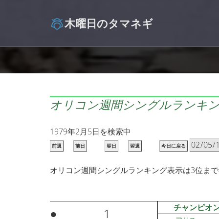
木曜日のタマネギ
オリコン週間シングルランキ
1979年2月5日を検索中
前週
前日
翌日
翌週
今日に戻る
オリコン週間シングルランキング表示は3位ま
チャンピオ
●
1