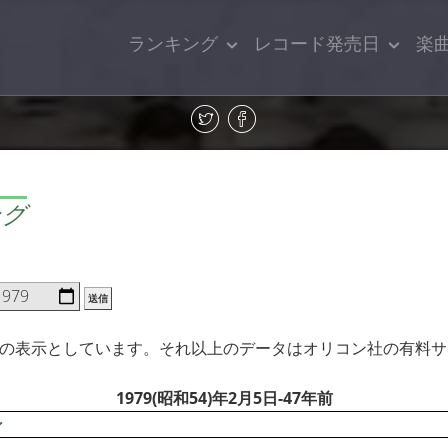
ランキング
レコード発売日
楽
ング
送信
での表示としています。それ以上のデータはオリコン社の有料
1979(昭和54)年2月5日-47年前
ン