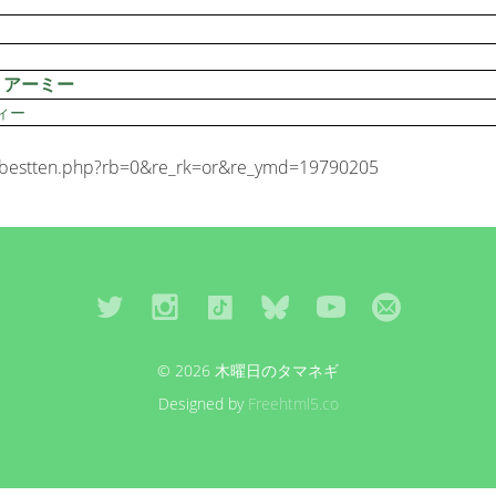
・アーミー
ィー
estten.php?rb=0&re_rk=or&re_ymd=19790205
© 2026 木曜日のタマネギ
Designed by
Freehtml5.co