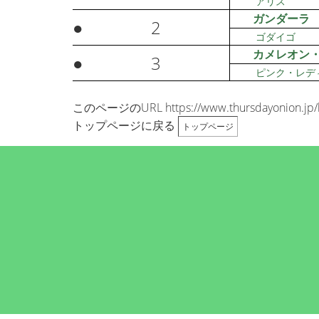
アリス
ガンダーラ
●
2
ゴダイゴ
カメレオン
●
3
ピンク・レデ
このページのURL https://www.thursdayonion.jp/b
トップページに戻る
トップページ