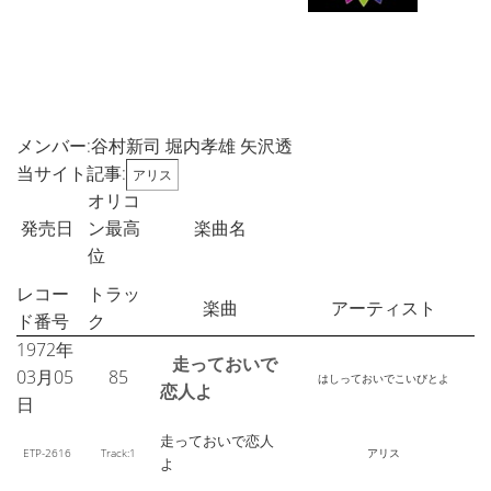
メンバー:谷村新司 堀内孝雄 矢沢透
当サイト記事:
アリス
オリコ
発売日
ン最高
楽曲名
位
レコー
トラッ
楽曲
アーティスト
ド番号
ク
1972年
走っておいで
03月05
85
はしっておいでこいびとよ
恋人よ
日
走っておいで恋人
ETP-2616
Track:1
アリス
よ