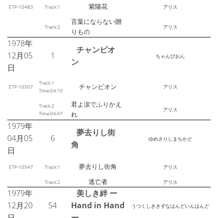
紫陽花
ETP-10483
Track:1
アリス
言葉にならない贈
Track:2
アリス
りもの
1978年
チャンピオ
12月05
1
ちゃんぴおん
ン
日
Track:1
チャンピオン
ETP-10507
アリス
Time:04:10
君よ涙でふりかえ
Track:2
アリス
Time:04:47
れ
1979年
夢去りし街
04月05
6
ゆめさりしまちかど
角
日
夢去りし街角
ETP-10547
Track:1
アリス
逃亡者
Track:2
アリス
1979年
美しき絆 ー
12月20
54
Hand in Hand
うつくしききずなはんどいんはんど
日
ー