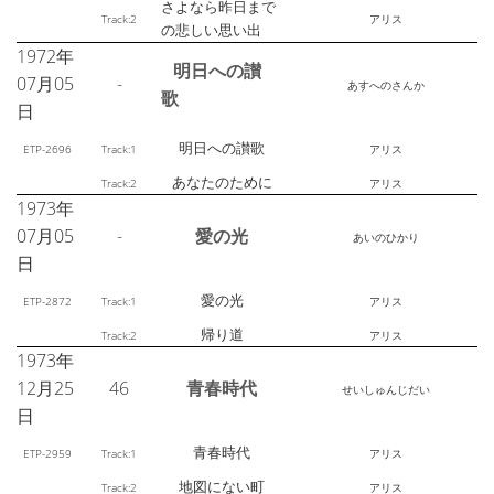
さよなら昨日まで
Track:2
アリス
の悲しい思い出
1972年
明日への讃
07月05
-
あすへのさんか
歌
日
明日への讃歌
ETP-2696
Track:1
アリス
あなたのために
Track:2
アリス
1973年
07月05
-
愛の光
あいのひかり
日
愛の光
ETP-2872
Track:1
アリス
帰り道
Track:2
アリス
1973年
12月25
46
青春時代
せいしゅんじだい
日
青春時代
ETP-2959
Track:1
アリス
地図にない町
Track:2
アリス