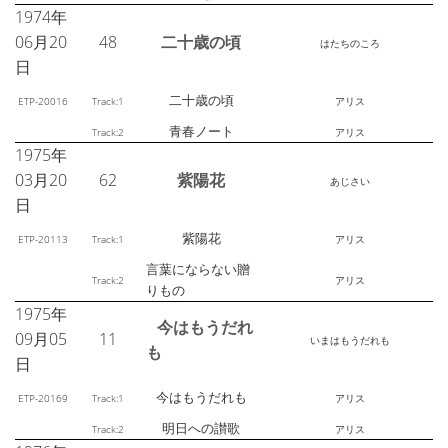
1974年
06月20
48
二十歳の頃
はたちのころ
日
二十歳の頃
ETP-20016
Track:1
アリス
青春ノート
Track:2
アリス
1975年
03月20
62
紫陽花
あじさい
日
紫陽花
ETP-20113
Track:1
アリス
言葉にならない贈
Track:2
アリス
りもの
1975年
今はもうだれ
09月05
11
いまはもうだれも
も
日
今はもうだれも
ETP-20169
Track:1
アリス
明日への讃歌
Track:2
アリス