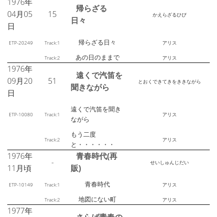
1976年
帰らざる
04月05
15
かえらざるひび
日々
日
帰らざる日々
ETP-20249
Track:1
アリス
あの日のままで
Track:2
アリス
1976年
遠くで汽笛を
09月20
51
とおくできてきをききながら
聞きながら
日
遠くで汽笛を聞き
ETP-10080
Track:1
アリス
ながら
もう二度
Track:2
アリス
と・・・・・・
1976年
青春時代(再
-
せいしゅんじだい
11月頃
販)
青春時代
ETP-10149
Track:1
アリス
地図にない町
Track:2
アリス
1977年
さらば青春の