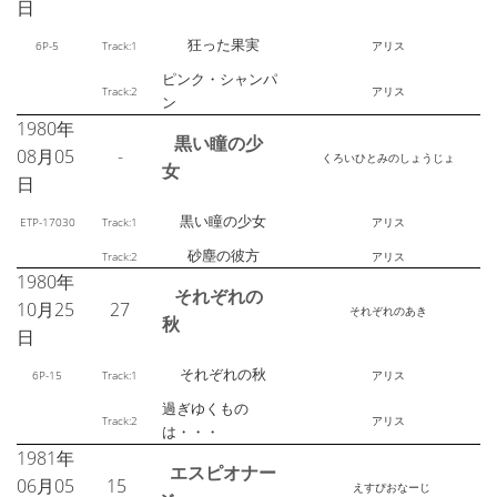
日
狂った果実
6P-5
Track:1
アリス
ピンク・シャンパ
Track:2
アリス
ン
1980年
黒い瞳の少
08月05
-
くろいひとみのしょうじょ
女
日
黒い瞳の少女
ETP-17030
Track:1
アリス
砂塵の彼方
Track:2
アリス
1980年
それぞれの
10月25
27
それぞれのあき
秋
日
それぞれの秋
6P-15
Track:1
アリス
過ぎゆくもの
Track:2
アリス
は・・・
1981年
エスピオナー
06月05
15
えすぴおなーじ