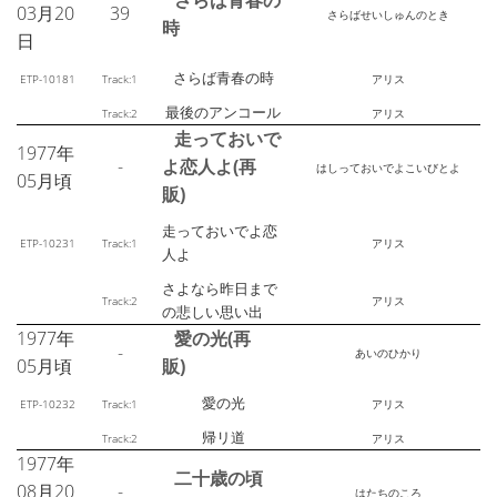
03月20
39
さらばせいしゅんのとき
時
日
さらば青春の時
ETP-10181
Track:1
アリス
最後のアンコール
Track:2
アリス
走っておいで
1977年
-
よ恋人よ(再
はしっておいでよこいびとよ
05月頃
販)
走っておいでよ恋
ETP-10231
Track:1
アリス
人よ
さよなら昨日まで
Track:2
アリス
の悲しい思い出
1977年
愛の光(再
-
あいのひかり
05月頃
販)
愛の光
ETP-10232
Track:1
アリス
帰リ道
Track:2
アリス
1977年
二十歳の頃
08月20
-
はたちのころ