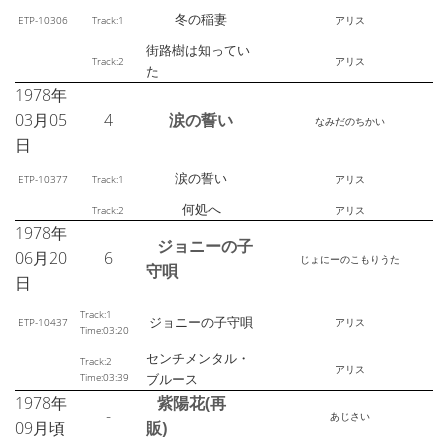
冬の稲妻
ETP-10306
Track:1
アリス
街路樹は知ってい
Track:2
アリス
た
1978年
03月05
4
涙の誓い
なみだのちかい
日
涙の誓い
ETP-10377
Track:1
アリス
何処へ
Track:2
アリス
1978年
ジョニーの子
06月20
6
じょにーのこもりうた
守唄
日
Track:1
ジョニーの子守唄
ETP-10437
アリス
Time:03:20
センチメンタル・
Track:2
アリス
Time:03:39
ブルース
1978年
紫陽花(再
-
あじさい
09月頃
販)