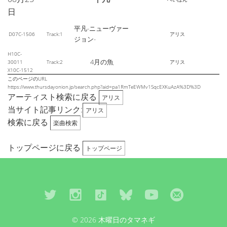
日
平凡-ニューヴァー
D07C-1506
Track:1
アリス
ジョン-
H10C-
4月の魚
30011
Track:2
アリス
X10C-1512
このページのURL
https://www.thursdayonion.jp/search.php?aid=pa1RmTeEWMv1SqcEXKuAzA%3D%3D
アーティスト検索に戻る
アリス
当サイト記事リンク:
アリス
検索に戻る
楽曲検索
トップページに戻る
トップページ
© 2026 木曜日のタマネギ