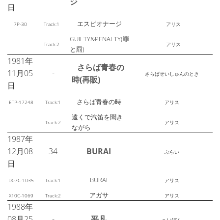
ジ
日
エスピオナージ
7P-30
Track:1
アリス
GUILTY&PENALTY(罪
Track:2
アリス
と罰)
1981年
さらば青春の
11月05
-
さらばせいしゅんのとき
時(再販)
日
さらば青春の時
ETP-17248
Track:1
アリス
遠くで汽笛を聞き
Track:2
アリス
ながら
1987年
12月08
34
BURAI
ぶらい
日
BURAI
D07C-1035
Track:1
アリス
アガサ
X10C-1069
Track:2
アリス
1988年
08月25
-
平凡
へいぼん