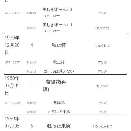
美しき絆 ーHand
ETP-10647
Track:1
アリス
in Handー
美しき絆 ーHand
Track:2
(カラオケ)
in Handー
1979年
12月20
4
秋止符
しゅうしふ
日
秋止符
ETP-10677
Track:1
アリス
ゴールは見えない
Track:2
アリス
1980年
紫陽花(再
07月05
-
あじさい
販)
日
紫陽花
ETP-17029
Track:1
アリス
五年目の手紙
Track:2
アリス
1980年
07月05
6
狂った果実
くるったかじつ