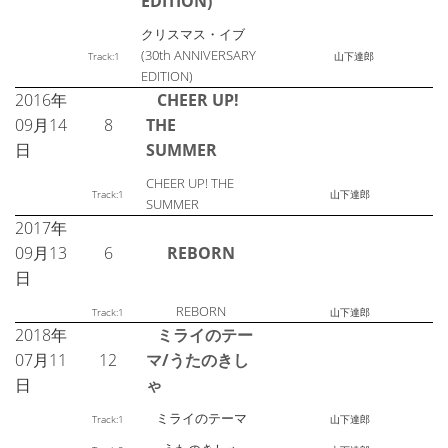
EDITION)
クリスマス・イブ
(30th ANNIVERSARY
Track:1
山下達郎
EDITION)
2016年
CHEER UP!
09月14
8
THE
日
SUMMER
CHEER UP! THE
Track:1
山下達郎
SUMMER
2017年
09月13
6
REBORN
日
REBORN
Track:1
山下達郎
2018年
ミライのテー
07月11
12
マ/うたのきし
日
ゃ
ミライのテーマ
Track:1
山下達郎