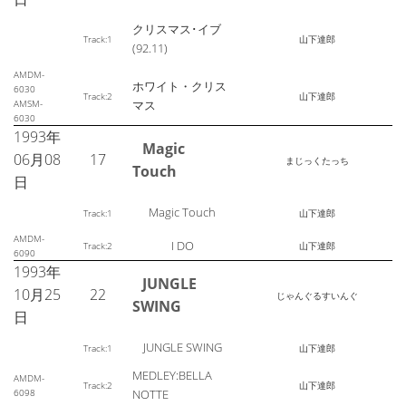
クリスマス･イブ
Track:1
山下達郎
(92.11)
AMDM-
ホワイト・クリス
6030
Track:2
山下達郎
AMSM-
マス
6030
1993年
Magic
06月08
17
まじっくたっち
Touch
日
Magic Touch
Track:1
山下達郎
AMDM-
I DO
Track:2
山下達郎
6090
1993年
JUNGLE
10月25
22
じゃんぐるすいんぐ
SWING
日
JUNGLE SWING
Track:1
山下達郎
MEDLEY:BELLA
AMDM-
Track:2
山下達郎
6098
NOTTE