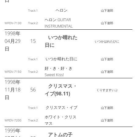
日
ヘロン
Track:1
山下達郎
ヘロン GUITAR
WPDV-7130
Track:2
山下達郎
INSTRUMENTAL
1998年
いつか晴れた
04月29
15
いつかはれたひに
日に
日
いつか晴れた日に
Track:1
山下達郎
好・き・好・き
WPDV-7150
Track:2
山下達郎
Sweet Kiss!
1998年
クリスマス・
11月18
56
くりすますいぶ
イブ(98.11)
日
クリスマス・イブ
Track:1
山下達郎
ホワイト・クリス
WPDV-7200
Track:2
山下達郎
マス
1999年
アトムの子