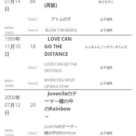
07月14
88
あとむのこ
(再販)
日
アトムの子
Track:1
山下達郎
WPDV-
BLOW ('98 REMIX)
Track:2
山下達郎
10020
1999年
LOVE CAN
11月10
18
GO THE
らぶきゃんごーざでぃすたんす
日
DISTANCE
LOVE CAN GO THE
Track:1
山下達郎
DISTANCE
WHEN YOU WISH
WPCV-
Track:2
山下達郎
10060
UPON A STAR
Juvenileのテ
2000年
ーマ～瞳の中
07月12
20
のRainbow
日
～
Juvenileのテーマ～
WPCV-
瞳の中のRainbow
Track:1
山下達郎
10033