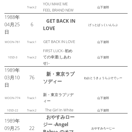
YOU MAKE ME
Track:2
山下達郎
FEEL BRAND NEW
1988年
GET BACK IN
04月25
6
げっとばっくいんらぶ
LOVE
日
GET BACK IN LOVE
MOON-761
Track:1
山下達郎
FIRST LUCK–初め
ての幸運(しあわ
10SD-3
Track:2
山下達郎
せ)–
1989年
新・東京ラプ
03月10
76
ねおとうきょうらぷそでぃー
ソディー
日
新・東京ラプソデ
MOON-774
Track:1
山下達郎
ィー
The Girl In White
10SD-22
Track:2
山下達郎
おやすみロー
1989年
ジー -Angel
09月25
22
おやすみろーじー
Babyへのオマ