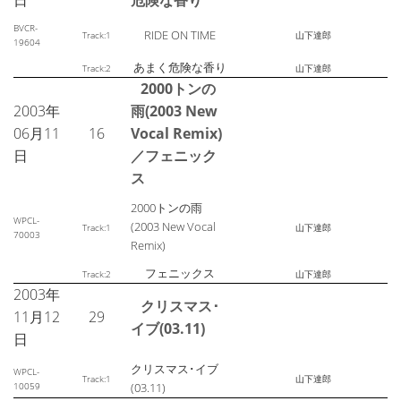
日
危険な香り
BVCR-
RIDE ON TIME
Track:1
山下達郎
19604
あまく危険な香り
Track:2
山下達郎
2000トンの
2003年
雨(2003 New
06月11
16
Vocal Remix)
日
／フェニック
ス
2000トンの雨
WPCL-
(2003 New Vocal
Track:1
山下達郎
70003
Remix)
フェニックス
Track:2
山下達郎
2003年
クリスマス･
11月12
29
イブ(03.11)
日
クリスマス･イブ
WPCL-
Track:1
山下達郎
10059
(03.11)