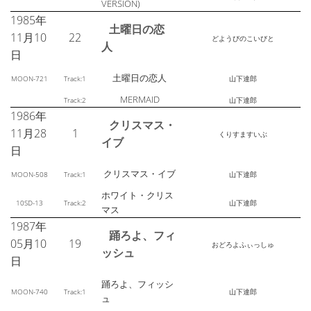
VERSION)
1985年
土曜日の恋
11月10
22
どようびのこいびと
人
日
土曜日の恋人
MOON-721
Track:1
山下達郎
MERMAID
Track:2
山下達郎
1986年
クリスマス・
11月28
1
くりすますいぶ
イブ
日
クリスマス・イブ
MOON-508
Track:1
山下達郎
ホワイト・クリス
10SD-13
Track:2
山下達郎
マス
1987年
踊ろよ、フィ
05月10
19
おどろよふぃっしゅ
ッシュ
日
踊ろよ、フィッシ
MOON-740
Track:1
山下達郎
ュ