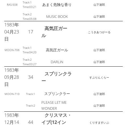
Track:1
あまく危険な香り
RAS-508
山下達郎
Time:03:21
Track:2
MUSIC BOOK
山下達郎
Time:05:08
1983年
高気圧ガー
04月23
17
こうきあつがーる
ル
日
Track:1
高気圧ガール
MOON-706
山下達郎
Time:04:20
Track:2
DARLIN
山下達郎
Time:03:27
1983年
スプリンクラ
09月28
34
すぷりんくらー
ー
日
スプリンクラー
MOON-710
Track:1
山下達郎
PLEASE LET ME
Track:2
山下達郎
WONDER
1983年
クリスマス・
12月14
44
イブ(12イン
くりすますいぶ