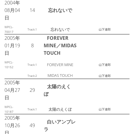
2004年
08月04
14
忘れないで
日
WPCL-
忘れないで
Track:1
山下達郎
70017
2005年
FOREVER
01月19
8
MINE／MIDAS
日
TOUCH
WPCL-
FOREVER MINE
Track:1
山下達郎
10152
MIDAS TOUCH
Track:2
山下達郎
2005年
太陽のえく
04月27
29
ぼ
日
WPCL-
太陽のえくぼ
Track:1
山下達郎
10187
2005年
白いアンブレ
10月26
49
ラ
日