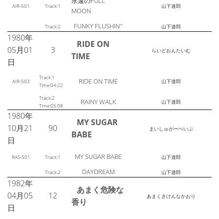
永遠のFULL
AIR-501
Track:1
山下達郎
MOON
FUNKY FLUSHIN''
Track:2
山下達郎
1980年
RIDE ON
05月01
3
らいどおんたいむ
TIME
日
Track:1
RIDE ON TIME
AIR-503
山下達郎
Time:04:22
Track:2
RAINY WALK
山下達郎
Time:05:08
1980年
MY SUGAR
10月21
90
まいしゅがーべいぶ
BABE
日
MY SUGAR BABE
RAS-501
Track:1
山下達郎
DAYDREAM
Track:2
山下達郎
1982年
あまく危険な
04月05
12
あまくきけんなかおり
香り
日