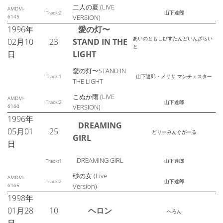
二人の夏 (LIVE
AMDM-
Track:2
山下達郎
6145
VERSION)
1996年
愛の灯〜
あいのともしびすたんどいんざらい
02月10
23
STAND IN THE
と
日
LIGHT
愛の灯〜STAND IN
Track:1
山下達郎・メリサ マンチェスター
THE LIGHT
こぬか雨 (LIVE
AMDM-
Track:2
山下達郎
6160
VERSION)
1996年
DREAMING
05月01
25
どりーみんぐがーる
GIRL
日
DREAMING GIRL
Track:1
山下達郎
砂の女 (Live
AMDM-
Track:2
山下達郎
6165
Version)
1998年
01月28
10
ヘロン
へろん