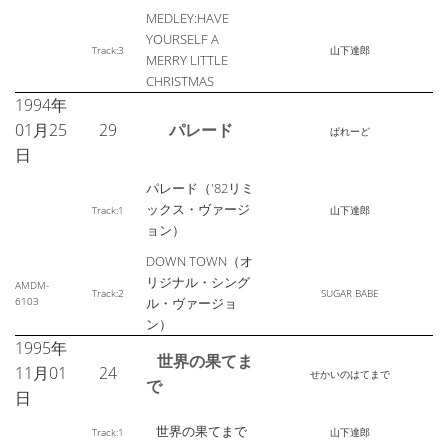
MEDLEY:HAVE
YOURSELF A
Track:3
山下達郎
MERRY LITTLE
CHRISTMAS
1994年
01月25
29
パレード
ぱれーど
日
パレード（'82リミ
ックス・ヴァージ
Track:1
山下達郎
ョン）
DOWN TOWN（オ
リジナル・シング
AMDM-
Track:2
SUGAR BABE
6103
ル・ヴァージョ
ン）
1995年
世界の果てま
11月01
24
せかいのはてまで
で
日
世界の果てまで
Track:1
山下達郎