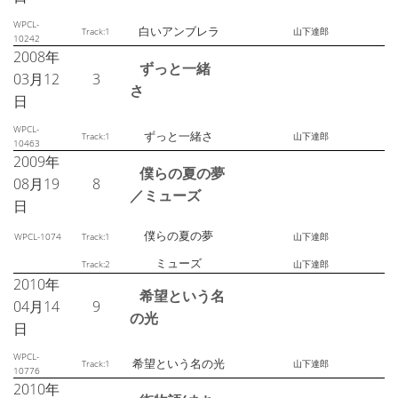
WPCL-
白いアンブレラ
Track:1
山下達郎
10242
2008年
ずっと一緒
03月12
3
さ
日
WPCL-
ずっと一緒さ
Track:1
山下達郎
10463
2009年
僕らの夏の夢
08月19
8
／ミューズ
日
僕らの夏の夢
WPCL-1074
Track:1
山下達郎
ミューズ
Track:2
山下達郎
2010年
希望という名
04月14
9
の光
日
WPCL-
希望という名の光
Track:1
山下達郎
10776
2010年