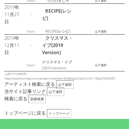
うたのきしゃ
Track:2
山下達郎
2019年
RECIPE(レシ
11月27
-
ピ)
日
RECIPE(レシピ)
Track:1
山下達郎
2019年
クリスマス・
12月11
-
イブ(2019
日
Version)
クリスマス・イブ
Track:1
山下達郎
(2019 Version)
このページのURL
https://www.thursdayonion.jp/search.php?aid=%2BqKgvkCzptOuV2K11S0jyQ%3D%3D
アーティスト検索に戻る
山下達郎
当サイト記事リンク:
山下達郎
検索に戻る
楽曲検索
トップページに戻る
トップページ