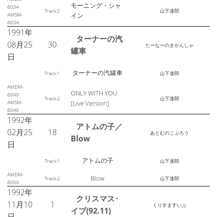
モーニング・シャ
6034
Track:2
山下達郎
AMSM-
イン
6034
1991年
ターナーの汽
08月25
30
たーなーのきかんしゃ
罐車
日
ターナーの汽罐車
Track:1
山下達郎
AMDM-
ONLY WITH YOU
6040
Track:2
山下達郎
AMSM-
[Live Version]
6040
1992年
アトムの子／
02月25
18
あとむのこぶろう
Blow
日
アトムの子
Track:1
山下達郎
AMDM-
Blow
Track:2
山下達郎
6050
1992年
クリスマス･
11月10
1
くりすますいぶ
イブ(92.11)
日