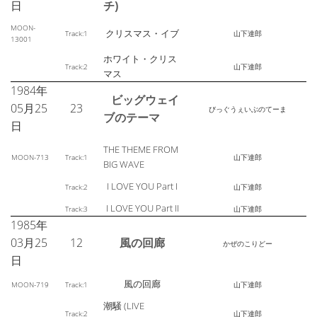
日
チ)
MOON-
クリスマス・イブ
Track:1
山下達郎
13001
ホワイト・クリス
Track:2
山下達郎
マス
1984年
ビッグウェイ
05月25
23
びっぐうぇいぶのてーま
ブのテーマ
日
THE THEME FROM
MOON-713
Track:1
山下達郎
BIG WAVE
I LOVE YOU Part I
Track:2
山下達郎
I LOVE YOU Part II
Track:3
山下達郎
1985年
03月25
12
風の回廊
かぜのこりどー
日
風の回廊
MOON-719
Track:1
山下達郎
潮騒 (LIVE
Track:2
山下達郎