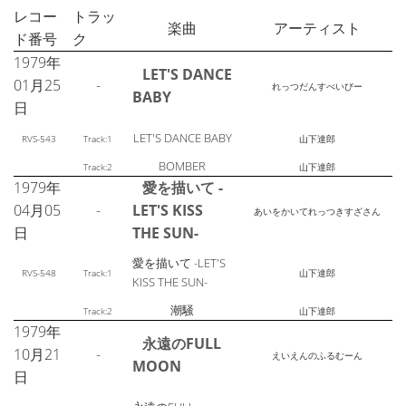
レコー
トラッ
楽曲
アーティスト
ド番号
ク
1979年
LET'S DANCE
01月25
-
れっつだんすべいびー
BABY
日
LET'S DANCE BABY
RVS-543
Track:1
山下達郎
BOMBER
Track:2
山下達郎
1979年
愛を描いて -
04月05
-
LET'S KISS
あいをかいてれっつきすざさん
日
THE SUN-
愛を描いて -LET'S
RVS-548
Track:1
山下達郎
KISS THE SUN-
潮騒
Track:2
山下達郎
1979年
永遠のFULL
10月21
-
えいえんのふるむーん
MOON
日