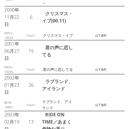
～
2000年
クリスマス・
11月22
6
イブ(00.11)
日
WPCV-
クリスマス・イブ
Track:1
山下達郎
10034
2001年
君の声に恋し
06月27
15
てる
日
WPCV-
君の声に恋してる
Track:1
山下達郎
10035
2002年
ラブランド、
01月23
26
アイランド
日
ラブランド、アイ
BVCR-
Track:1
山下達郎
19907
ランド
2003年
RIDE ON
02月19
13
TIME／あまく