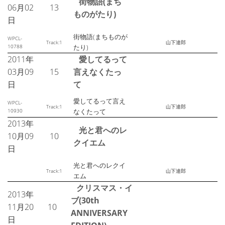
街物語(まち
06月02
13
ものがたり)
日
街物語(まちものが
WPCL-
Track:1
山下達郎
10788
たり)
2011年
愛してるって
03月09
15
言えなくたっ
日
て
愛してるって言え
WPCL-
Track:1
山下達郎
10930
なくたって
2013年
光と君へのレ
10月09
10
クイエム
日
光と君へのレクイ
Track:1
山下達郎
エム
クリスマス・イ
2013年
ブ(30th
11月20
10
ANNIVERSARY
日