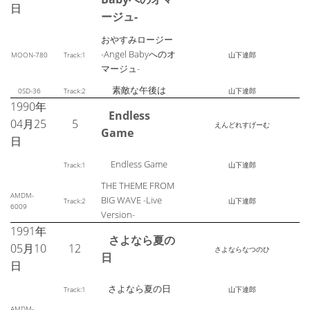
日
ージュ-
おやすみロージー
-Angel Babyへのオ
MOON-780
Track:1
山下達郎
マージュ-
素敵な午後は
0SD-36
Track:2
山下達郎
1990年
Endless
04月25
5
えんどれすげーむ
Game
日
Endless Game
Track:1
山下達郎
THE THEME FROM
AMDM-
BIG WAVE -Live
Track:2
山下達郎
6009
Version-
1991年
さよなら夏の
05月10
12
さよならなつのひ
日
日
さよなら夏の日
Track:1
山下達郎
AMDM-