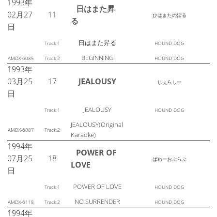
1993年
日はまた昇
02月27
11
ひはまたのぼる
る
日
日はまた昇る
Track:1
HOUND DOG
BEGINNING
AMDX-6085
Track:2
HOUND DOG
1993年
03月25
17
JEALOUSY
じぇらしー
日
JEALOUSY
Track:1
HOUND DOG
JEALOUSY(Original
AMDX-6087
Track:2
Karaoke)
1994年
POWER OF
07月25
18
ぱわーおぶらぶ
LOVE
日
POWER OF LOVE
Track:1
HOUND DOG
NO SURRENDER
AMDX-6118
Track:2
HOUND DOG
1994年