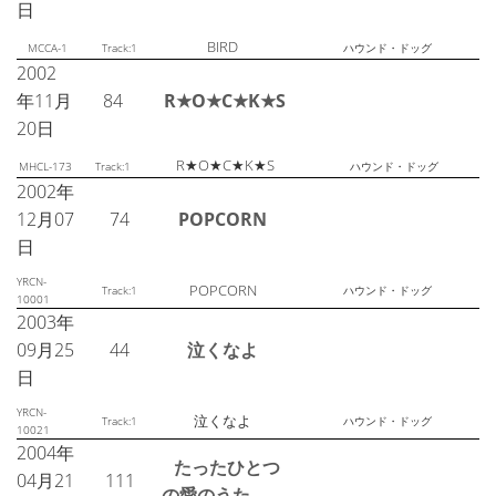
日
BIRD
MCCA-1
Track:1
ハウンド・ドッグ
2002
年11月
84
R★O★C★K★S
20日
R★O★C★K★S
MHCL-173
Track:1
ハウンド・ドッグ
2002年
12月07
74
POPCORN
日
YRCN-
POPCORN
Track:1
ハウンド・ドッグ
10001
2003年
09月25
44
泣くなよ
日
YRCN-
泣くなよ
Track:1
ハウンド・ドッグ
10021
2004年
たったひとつ
04月21
111
の愛のうた