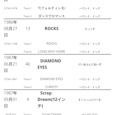
ff(フォルティシモ)
07SH-1676
Track:1
ハウンド・ドッグ
ダンスでロマンス
Track:2
ハウンド・ドッグ
1986年
08月27
13
ROCKS
ろっくす
日
ROCKS
07SH-1798
Track:1
ハウンド・ドッグ
LONG WAY HOME
Track:2
ハウンド・ドッグ
1987年
DIAMOND
06月21
46
だいあもんどあいず
EYES
日
DIAMOND EYES
07SH-1841
Track:1
ハウンド・ドッグ
CHRISTY
Track:2
ハウンド・ドッグ
1987年
Scrap
09月01
4
Dream(12イン
すくらっぷどりーむ
日
チ)
Scrap Dream
MCR-501
Track:1
HOUND DOG