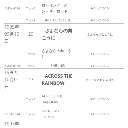
ローリング・オ
AMDX-6134
Track:2
HOUND DOG
ン・ザ・ロード
BROTHER LOUIE
Track:3
HOUND DOG
1995年
さよならの向
09月10
29
さよならのむこうに
こうに
日
さよならの向こう
Track:1
HOUND DOG
に
SHINING
AMDX-6140
Track:2
HOUND DOG
1996年
ACROSS THE
10月01
47
あくろすざれいんぼう
RAINBOW
日
ACROSS THE
Track:1
HOUND DOG
RAINBOW
NO NO MY
CODA-1044
Track:2
HOUND DOG
DARLIN’
1997年