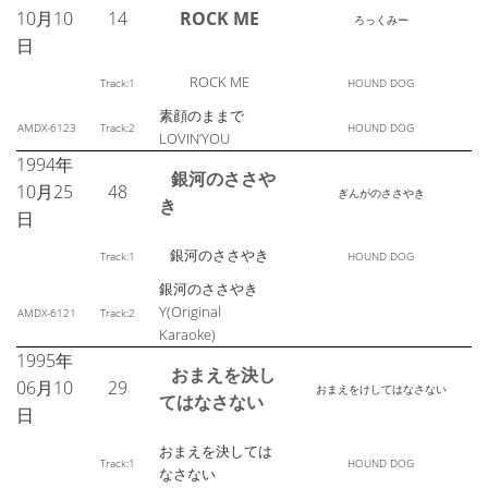
10月10
14
ROCK ME
ろっくみー
日
ROCK ME
Track:1
HOUND DOG
素顔のままで
AMDX-6123
Track:2
HOUND DOG
LOVIN’YOU
1994年
銀河のささや
10月25
48
ぎんがのささやき
き
日
銀河のささやき
Track:1
HOUND DOG
銀河のささやき
Y(Original
AMDX-6121
Track:2
Karaoke)
1995年
おまえを決し
06月10
29
おまえをけしてはなさない
てはなさない
日
おまえを決しては
Track:1
HOUND DOG
なさない