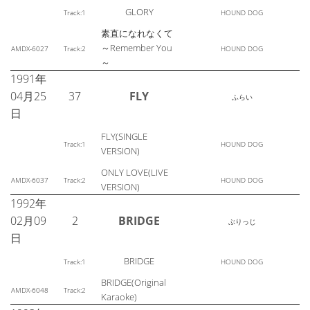
GLORY
Track:1
HOUND DOG
素直になれなくて
～Remember You
AMDX-6027
Track:2
HOUND DOG
～
1991年
04月25
37
FLY
ふらい
日
FLY(SINGLE
Track:1
HOUND DOG
VERSION)
ONLY LOVE(LIVE
AMDX-6037
Track:2
HOUND DOG
VERSION)
1992年
02月09
2
BRIDGE
ぶりっじ
日
BRIDGE
Track:1
HOUND DOG
BRIDGE(Original
AMDX-6048
Track:2
Karaoke)