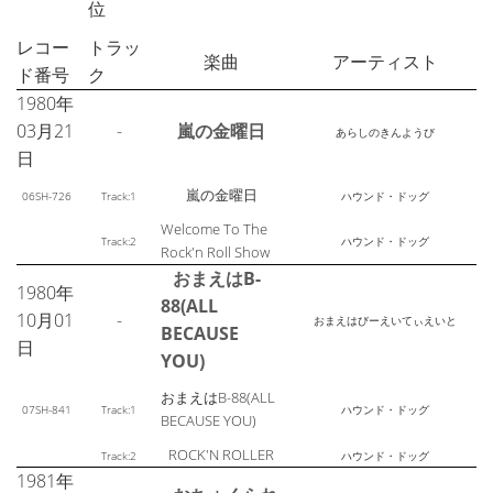
位
レコー
トラッ
楽曲
アーティスト
ド番号
ク
1980年
03月21
-
嵐の金曜日
あらしのきんようび
日
嵐の金曜日
06SH-726
Track:1
ハウンド・ドッグ
Welcome To The
Track:2
ハウンド・ドッグ
Rock'n Roll Show
おまえはB-
1980年
88(ALL
10月01
-
おまえはびーえいてぃえいと
BECAUSE
日
YOU)
おまえはB-88(ALL
07SH-841
Track:1
ハウンド・ドッグ
BECAUSE YOU)
ROCK'N ROLLER
Track:2
ハウンド・ドッグ
1981年