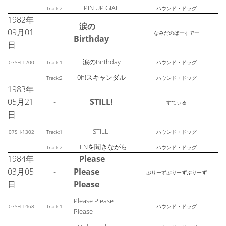
PIN UP GIAL
Track:2
ハウンド・ドッグ
1982年
涙の
09月01
-
なみだのばーすでー
Birthday
日
涙のBirthday
07SH-1200
Track:1
ハウンド・ドッグ
0h!スキャンダル
Track:2
ハウンド・ドッグ
1983年
05月21
-
STILL!
すてぃる
日
STILL!
07SH-1302
Track:1
ハウンド・ドッグ
FENを聞きながら
Track:2
ハウンド・ドッグ
1984年
Please
03月05
-
Please
ぷりーずぷりーずぷりーず
日
Please
Please Please
07SH-1468
Track:1
ハウンド・ドッグ
Please