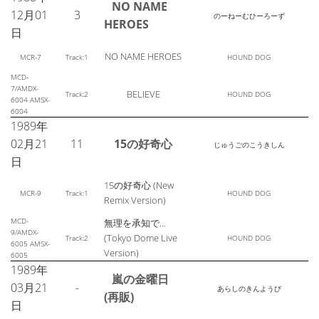
NO NAME
12月01
3
のーねーむひーろーず
HEROES
日
NO NAME HEROES
MCR-7
Track:1
HOUND DOG
MCD-
7/AMDX-
BELIEVE
Track:2
HOUND DOG
6004 AMSX-
6004
1989年
02月21
11
15の好奇心
じゅうごのこうきしん
日
15の好奇心 (New
MCR-9
Track:1
HOUND DOG
Remix Version)
MCD-
無理を承知で…
9/AMDX-
(Tokyo Dome Live
Track:2
HOUND DOG
6005 AMSX-
Version)
6005
1989年
嵐の金曜日
03月21
-
あらしのきんようび
(再販)
日