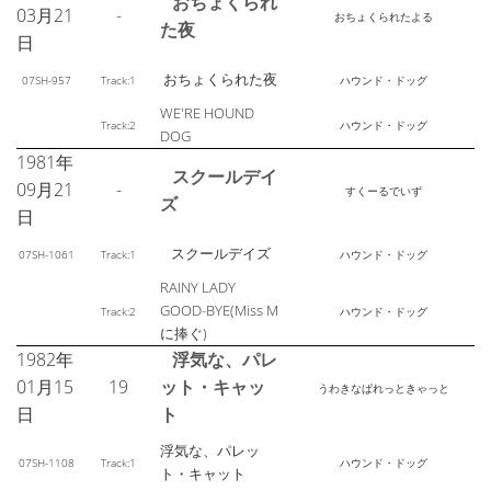
おちょくられ
03月21
-
おちょくられたよる
た夜
日
おちょくられた夜
07SH-957
Track:1
ハウンド・ドッグ
WE'RE HOUND
Track:2
ハウンド・ドッグ
DOG
1981年
スクールデイ
09月21
-
すくーるでいず
ズ
日
スクールデイズ
07SH-1061
Track:1
ハウンド・ドッグ
RAINY LADY
GOOD-BYE(Miss M
Track:2
ハウンド・ドッグ
に捧ぐ)
1982年
浮気な、パレ
01月15
19
ット・キャッ
うわきなぱれっときゃっと
日
ト
浮気な、パレッ
07SH-1108
Track:1
ハウンド・ドッグ
ト・キャット