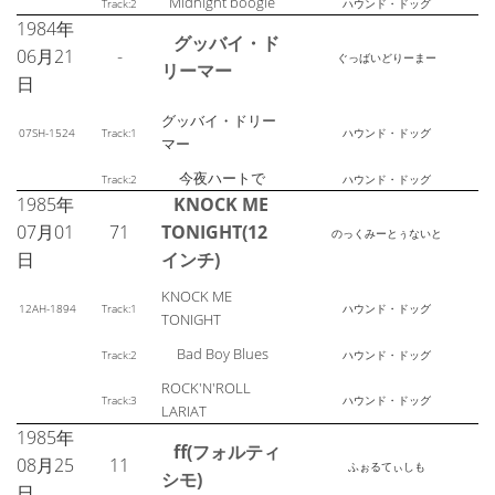
Midnight boogie
Track:2
ハウンド・ドッグ
1984年
グッバイ・ド
06月21
-
ぐっばいどりーまー
リーマー
日
グッバイ・ドリー
07SH-1524
Track:1
ハウンド・ドッグ
マー
今夜ハートで
Track:2
ハウンド・ドッグ
1985年
KNOCK ME
07月01
71
TONIGHT(12
のっくみーとぅないと
日
インチ)
KNOCK ME
12AH-1894
Track:1
ハウンド・ドッグ
TONIGHT
Bad Boy Blues
Track:2
ハウンド・ドッグ
ROCK'N'ROLL
Track:3
ハウンド・ドッグ
LARIAT
1985年
ff(フォルティ
08月25
11
ふぉるてぃしも
シモ)
日