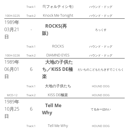
ff(フォルティシモ)
Track:1
ハウンド・ドッグ
Knock Me Tonight
10EH-3225
Track:2
ハウンド・ドッグ
1989年
ROCKS(再
03月21
-
ろっくす
販)
日
ROCKS
Track:1
ハウンド・ドッグ
DIAMND EYES
10EH-3226
Track:2
ハウンド・ドッグ
1989年
大地の子供た
06月01
6
ち／KISS DE極
だいちのこどもたちきすでごくらく
日
楽
大地の子供たち
Track:1
HOUND DOG
KISS DE極楽
MCD-12
Track:2
HOUND DOG
1989年
Tell Me
10月25
6
てるみーほわい
Why
日
Tell Me Why
Track:1
HOUND DOG