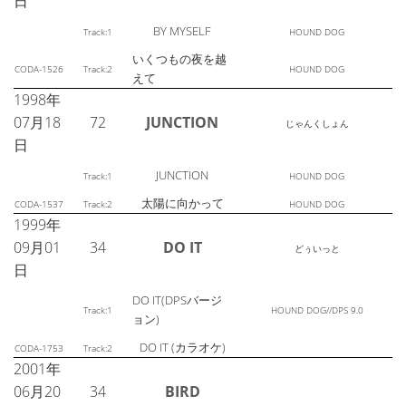
日
BY MYSELF
Track:1
HOUND DOG
いくつもの夜を越
CODA-1526
Track:2
HOUND DOG
えて
1998年
07月18
72
JUNCTION
じゃんくしょん
日
JUNCTION
Track:1
HOUND DOG
太陽に向かって
CODA-1537
Track:2
HOUND DOG
1999年
09月01
34
DO IT
どぅいっと
日
DO IT(DPSバージ
Track:1
HOUND DOG//DPS 9.0
ョン)
DO IT (カラオケ)
CODA-1753
Track:2
2001年
06月20
34
BIRD