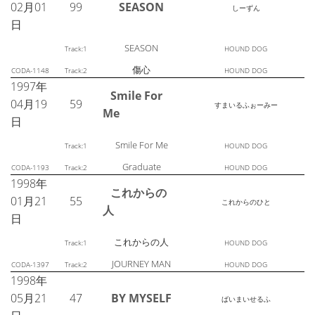
02月01
99
SEASON
しーずん
日
SEASON
Track:1
HOUND DOG
傷心
CODA-1148
Track:2
HOUND DOG
1997年
Smile For
04月19
59
すまいるふぉーみー
Me
日
Smile For Me
Track:1
HOUND DOG
Graduate
CODA-1193
Track:2
HOUND DOG
1998年
これからの
01月21
55
これからのひと
人
日
これからの人
Track:1
HOUND DOG
JOURNEY MAN
CODA-1397
Track:2
HOUND DOG
1998年
05月21
47
BY MYSELF
ばいまいせるふ