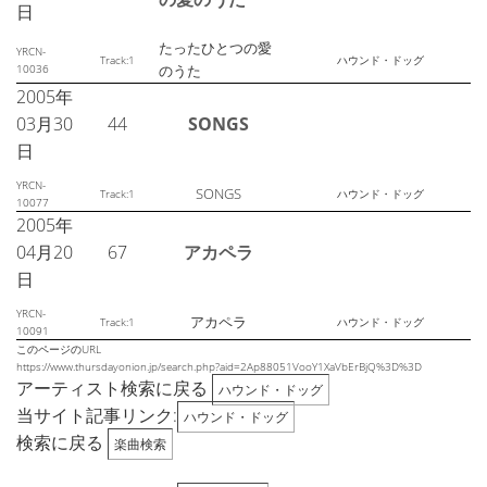
日
たったひとつの愛
YRCN-
Track:1
ハウンド・ドッグ
10036
のうた
2005年
03月30
44
SONGS
日
YRCN-
SONGS
Track:1
ハウンド・ドッグ
10077
2005年
04月20
67
アカペラ
日
YRCN-
アカペラ
Track:1
ハウンド・ドッグ
10091
このページのURL
https://www.thursdayonion.jp/search.php?aid=2Ap88051VooY1XaVbErBjQ%3D%3D
アーティスト検索に戻る
ハウンド・ドッグ
当サイト記事リンク:
ハウンド・ドッグ
検索に戻る
楽曲検索