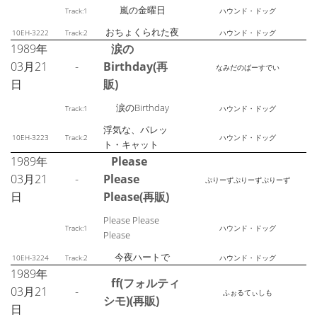
嵐の金曜日
Track:1
ハウンド・ドッグ
おちょくられた夜
10EH-3222
Track:2
ハウンド・ドッグ
1989年
涙の
03月21
-
Birthday(再
なみだのばーすでい
日
販)
涙のBirthday
Track:1
ハウンド・ドッグ
浮気な、パレッ
10EH-3223
Track:2
ハウンド・ドッグ
ト・キャット
1989年
Please
03月21
-
Please
ぷりーずぷりーずぷりーず
日
Please(再販)
Please Please
Track:1
ハウンド・ドッグ
Please
今夜ハートで
10EH-3224
Track:2
ハウンド・ドッグ
1989年
ff(フォルティ
03月21
-
ふぉるてぃしも
シモ)(再販)
日