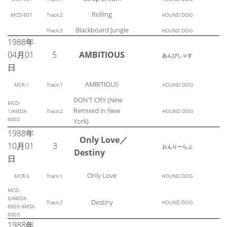
Rolling
MCD-501
Track:2
HOUND DOG
Blackboard Jungle
Track:3
HOUND DOG
1988年
04月01
5
AMBITIOUS
あんびしゃす
日
AMBITIOUS
MCR-1
Track:1
HOUND DOG
DON'T CRY (New
MCD-
Remixed in New
1/AMDX-
Track:2
HOUND DOG
6002
York)
1988年
Only Love／
10月01
3
おんりーらぶ
Destiny
日
Only Love
MCR-5
Track:1
HOUND DOG
MCD-
5/AMDX-
Destiny
Track:2
HOUND DOG
6003 AMSX-
6003
1988年