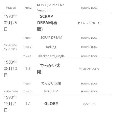
ROAD (Studio Live
10SD-38
Track:2
HOUND DOG
Version)
1990年
SCRAP
02月25
-
DREAM(再
すくらっぷどりーむ
日
販)
SCRAP DREAM
Track:1
HOUND DOG
AMCX-4055
Rolling
Track:2
HOUND DOG
AMTX-4055
Blackboard Jungle
Track:3
HOUND DOG
1990年
でっかい太
08月10
10
でっかいたいよう
陽
日
でっかい太陽
Track:1
HOUND DOG
ROUTE34
AMDX-6016
Track:2
HOUND DOG
1990年
12月21
17
GLORY
ぐろーりー
日