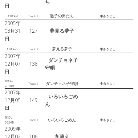
ち
日
迷子の男たち
GRCA-1
Track:1
中条きよし
2005年
08月31
127
夢見る夢子
日
夢見る夢子
GRCA-80
Track:1
中条きよし
2007年
ダンチョネ子
02月07
138
守唄
日
TKCA-
ダンチョネ子守唄
Track:1
中条きよし
90180
2007年
いろいろごめ
12月05
149
ん
日
TKCA-
いろいろごめん
Track:1
中条きよし
90245
2009年
12月02
106
冬萌え