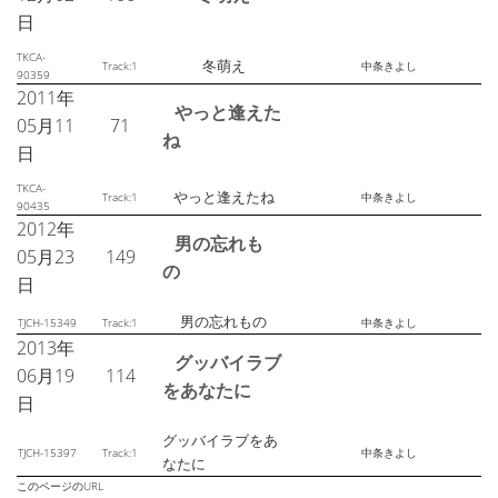
日
TKCA-
冬萌え
Track:1
中条きよし
90359
2011年
やっと逢えた
05月11
71
ね
日
TKCA-
やっと逢えたね
Track:1
中条きよし
90435
2012年
男の忘れも
05月23
149
の
日
男の忘れもの
TJCH-15349
Track:1
中条きよし
2013年
グッバイラブ
06月19
114
をあなたに
日
グッバイラブをあ
TJCH-15397
Track:1
中条きよし
なたに
このページのURL