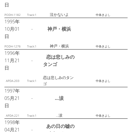
日
泣かないよ
PODH-1182
Track:1
中条きよし
1995年
10月01
-
神戸・横浜
日
神戸・横浜
PODH-1276
Track:1
中条きよし
1996年
恋は悲しみの
11月21
-
タンゴ
日
恋は悲しみのタン
APDA-203
Track:1
中条きよし
ゴ
1997年
05月21
-
…涙
日
…涙
APDA-221
Track:1
中条きよし
1998年
あの日の嘘の
04月21
-