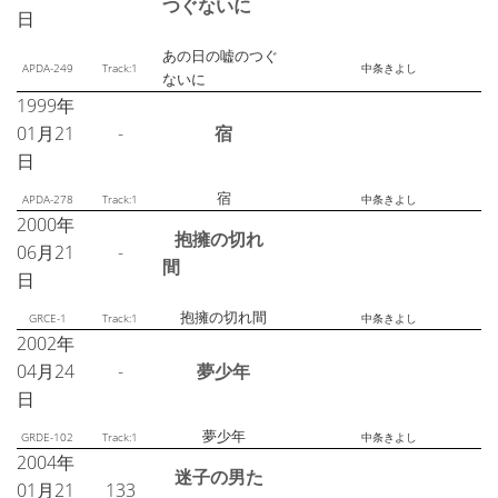
つぐないに
日
あの日の嘘のつぐ
APDA-249
Track:1
中条きよし
ないに
1999年
01月21
-
宿
日
宿
APDA-278
Track:1
中条きよし
2000年
抱擁の切れ
06月21
-
間
日
抱擁の切れ間
GRCE-1
Track:1
中条きよし
2002年
04月24
-
夢少年
日
夢少年
GRDE-102
Track:1
中条きよし
2004年
迷子の男た
01月21
133