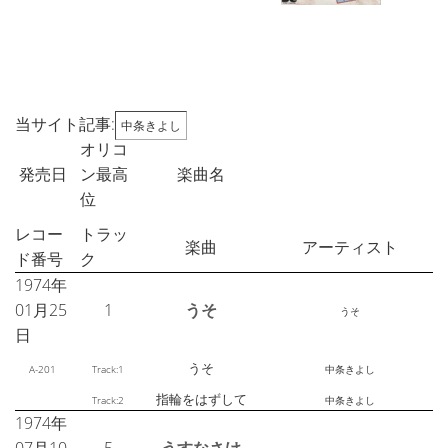
当サイト記事:
中条きよし
オリコ
発売日
ン最高
楽曲名
位
レコー
トラッ
楽曲
アーティスト
ド番号
ク
1974年
01月25
1
うそ
うそ
日
うそ
A-201
Track:1
中条きよし
指輪をはずして
Track:2
中条きよし
1974年