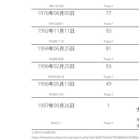
IFR-10735
Track:1
1976年08月05日
77
IVR-20051
Track:1
1992年11月11日
93
PHDR-119
Track:1
1994年06月25日
81
PHDR-909
Track:1
1996年02月25日
93
PHCR-8318
Track:1
1996年05月13日
49
PHDR-147
Track:1
1997年09月26日
1
PHCZ-1
Track:1
このページのURL
https://www.thursdayonion.jp/search.php?aid=9pEVNliGsA7MQBp93w%2B