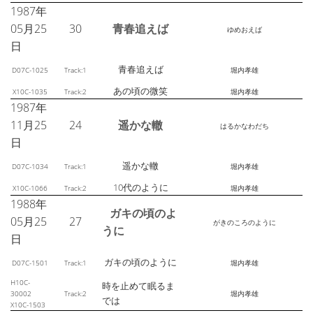
1987年
05月25
30
青春追えば
ゆめおえば
日
青春追えば
D07C-1025
Track:1
堀内孝雄
あの頃の微笑
X10C-1035
Track:2
堀内孝雄
1987年
11月25
24
遥かな轍
はるかなわだち
日
遥かな轍
D07C-1034
Track:1
堀内孝雄
10代のように
X10C-1066
Track:2
堀内孝雄
1988年
ガキの頃のよ
05月25
27
がきのころのように
うに
日
ガキの頃のように
D07C-1501
Track:1
堀内孝雄
H10C-
時を止めて眠るま
30002
Track:2
堀内孝雄
では
X10C-1503