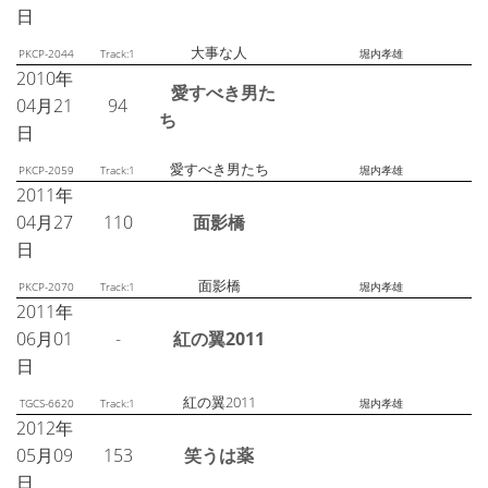
日
大事な人
PKCP-2044
Track:1
堀内孝雄
2010年
愛すべき男た
04月21
94
ち
日
愛すべき男たち
PKCP-2059
Track:1
堀内孝雄
2011年
04月27
110
面影橋
日
面影橋
PKCP-2070
Track:1
堀内孝雄
2011年
06月01
-
紅の翼2011
日
紅の翼2011
TGCS-6620
Track:1
堀内孝雄
2012年
05月09
153
笑うは薬
日