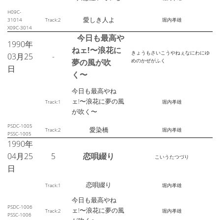
H09C-
愛しき人よ
31014
Track:2
堀内孝雄
X09C-3014
今日も最高や
1990年
ねェ!〜浪花に
きょうもさいこうやねぇなにわにゆ
03月25
-
夢の風が吹
めのかぜがふく
日
く〜
今日も最高やね
ェ!〜浪花に夢の風
Track:1
堀内孝雄
が吹く〜
PSDC-1005
愛染橋
Track:2
堀内孝雄
PSSC-1005
1990年
04月25
5
恋唄綴り
こいうたつづり
日
恋唄綴り
Track:1
堀内孝雄
今日も最高やね
PSDC-1006
ェ!〜浪花に夢の風
Track:2
堀内孝雄
PSSC-1006