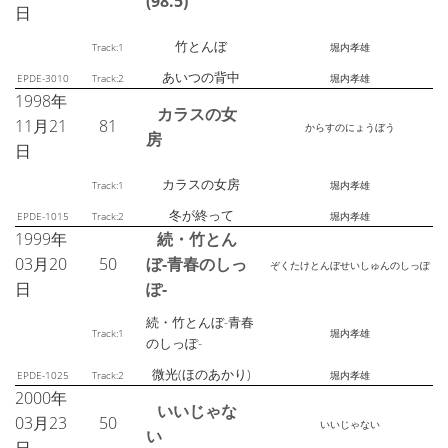
(98.5)
日
竹とんぼ
Track:1
堀内孝雄
あいつの背中
EPDE-3010
Track:2
堀内孝雄
1998年
カラスの女
11月21
81
からすのにょうぼう
房
日
カラスの女房
Track:1
堀内孝雄
冬が終って
EPDE-1015
Track:2
堀内孝雄
1999年
続・竹とん
03月20
50
ぼ-青春のしっ
ぞくたけとんぼせいしゅんのしっぽ
日
ぽ-
続・竹とんぼ-青春
Track:1
堀内孝雄
のしっぽ-
微光(ほのあかり)
EPDE-1025
Track:2
堀内孝雄
2000年
いいじゃな
03月23
50
いいじゃない
い