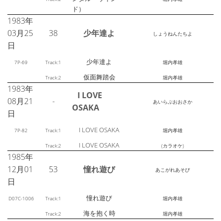
ド）
1983年
03月25
38
少年達よ
しょうねんたちよ
日
少年達よ
7P-69
Track:1
堀内孝雄
仮面舞踏会
Track:2
堀内孝雄
1983年
I LOVE
08月21
-
あいらぶおおさか
OSAKA
日
I LOVE OSAKA
7P-82
Track:1
堀内孝雄
I LOVE OSAKA
Track:2
(カラオケ)
1985年
12月01
53
憧れ遊び
あこがれあそび
日
憧れ遊び
D07C-1006
Track:1
堀内孝雄
海を抱く時
Track:2
堀内孝雄