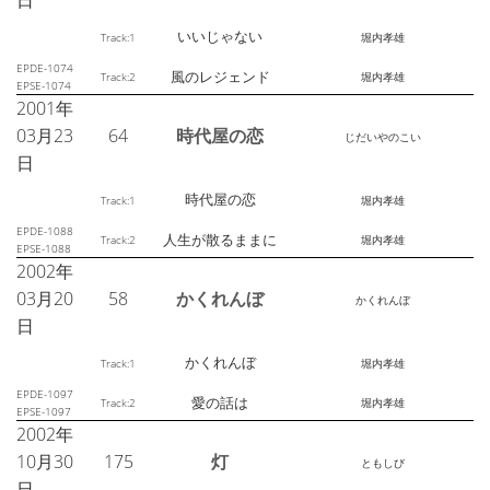
日
いいじゃない
Track:1
堀内孝雄
EPDE-1074
風のレジェンド
Track:2
堀内孝雄
EPSE-1074
2001年
03月23
64
時代屋の恋
じだいやのこい
日
時代屋の恋
Track:1
堀内孝雄
EPDE-1088
人生が散るままに
Track:2
堀内孝雄
EPSE-1088
2002年
03月20
58
かくれんぼ
かくれんぼ
日
かくれんぼ
Track:1
堀内孝雄
EPDE-1097
愛の話は
Track:2
堀内孝雄
EPSE-1097
2002年
10月30
175
灯
ともしび
日