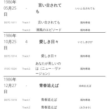
1986年
言い古されて
05月25
-
いいふるされても
も
日
言い古されても
D07C-1011
Track:1
堀内孝雄
潮風のエピソード
Track:2
堀内孝雄
1986年
10月25
4
愛しき日々
いとしきひび
日
愛しき日々
D07C-1014
Track:1
堀内孝雄
あなたが美しいの
は（ニュー・ヴァ
X10C-1024
Track:2
堀内孝雄
ージョン）
1986年
12月27
-
青春追えば
ゆめおえば
日
青春追えば
D07C-1019
Track:1
堀内孝雄
青春追えば
Track:2
(カラオケ)