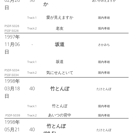
02月26
98
あいがみえますか
か
日
愛が見えますか
Track:1
堀内孝雄
PSDF-5026
老友
Track:2
堀内孝雄
PSSF-5026
1997年
11月06
-
坂道
さかみち
日
坂道
Track:1
堀内孝雄
PSDF-5034
気にせんといて
Track:2
堀内孝雄
PSSF-5034
1998年
03月18
40
竹とんぼ
たけとんぼ
日
竹とんぼ
Track:1
堀内孝雄
あいつの背中
PSDF-5039
Track:2
堀内孝雄
1998年
竹とんぼ
05月21
40
たけとんぼ