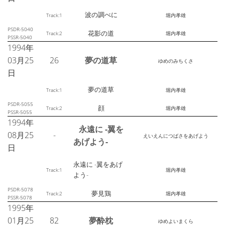
波の調べに
Track:1
堀内孝雄
PSDR-5040
花影の道
Track:2
堀内孝雄
PSSR-5040
1994年
03月25
26
夢の道草
ゆめのみちくさ
日
夢の道草
Track:1
堀内孝雄
PSDR-5055
顔
Track:2
堀内孝雄
PSSR-5055
1994年
永遠に -翼を
08月25
-
えいえんにつばさをあげよう
あげよう-
日
永遠に -翼をあげ
Track:1
堀内孝雄
よう-
PSDR-5078
夢見鶏
Track:2
堀内孝雄
PSSR-5078
1995年
01月25
82
夢酔枕
ゆめよいまくら