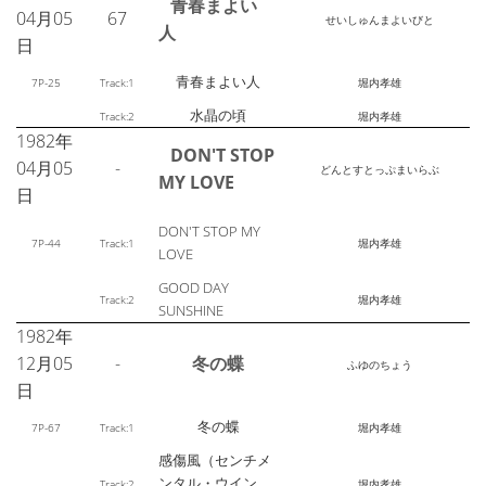
青春まよい
04月05
67
せいしゅんまよいびと
人
日
青春まよい人
7P-25
Track:1
堀内孝雄
水晶の頃
Track:2
堀内孝雄
1982年
DON'T STOP
04月05
-
どんとすとっぷまいらぶ
MY LOVE
日
DON'T STOP MY
7P-44
Track:1
堀内孝雄
LOVE
GOOD DAY
Track:2
堀内孝雄
SUNSHINE
1982年
12月05
-
冬の蝶
ふゆのちょう
日
冬の蝶
7P-67
Track:1
堀内孝雄
感傷風（センチメ
ンタル・ウイン
Track:2
堀内孝雄