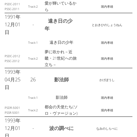
愛が輝いているか
PSDC-2011
Track:2
堀内孝雄
PSSC-2011
ら
1991年
遠き日の少
12月01
-
とおきひのしょうねん
年
日
遠き日の少年
Track:1
堀内孝雄
夢に吹かれ－近
PSDC-2012
畿・21世紀への旅
Track:2
堀内孝雄
PSSC-2012
立ち－
1993年
04月25
26
影法師
かげぼうし
日
影法師
Track:1
堀内孝雄
都会の天使たち(ソ
PSDR-5001
Track:2
堀内孝雄
PSSR-5001
ロ・ヴァージョン)
1993年
12月01
-
波の調べに
なみのしらべに
日