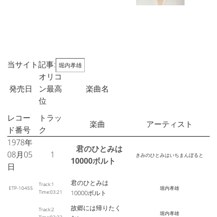
当サイト記事:
堀内孝雄
オリコ
発売日
ン最高
楽曲名
位
レコー
トラッ
楽曲
アーティスト
ド番号
ク
1978年
君のひとみは
08月05
1
きみのひとみはいちまんぼると
10000ボルト
日
君のひとみは
Track:1
ETP-10455
堀内孝雄
Time:03:21
10000ボルト
故郷には帰りたく
Track:2
堀内孝雄