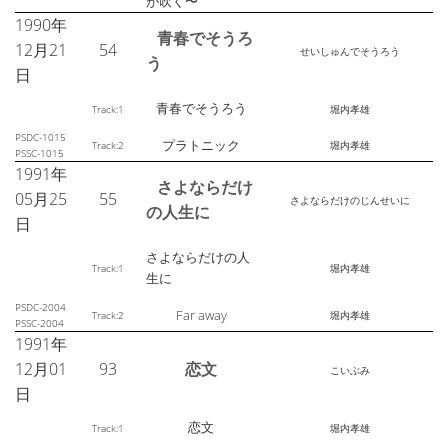
が吹く〜
1990年
青春でそうろ
12月21
54
せいしゅんでそうろう
う
日
青春でそうろう
Track:1
堀内孝雄
PSDC-1015
プラトニック
Track:2
堀内孝雄
PSSC-1015
1991年
さよならだけ
05月25
55
さよならだけのじんせいに
の人生に
日
さよならだけの人
Track:1
堀内孝雄
生に
PSDC-2004
Far away
Track:2
堀内孝雄
PSSC-2004
1991年
12月01
93
恋文
こいぶみ
日
恋文
Track:1
堀内孝雄