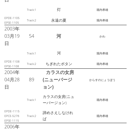
灯
Track:1
堀内孝雄
EPDE-1105
永遠の夏
Track:2
堀内孝雄
EPSE-1105
2003年
03月19
54
河
かわ
日
河
Track:1
堀内孝雄
EPDE-1108
ちぎれたボタン
Track:2
堀内孝雄
EPSE-1108
2004年
カラスの女房
04月28
89
(ニューバージ
からすのにょうぼう
日
ョン)
カラスの女房(ニュ
Track:1
堀内孝雄
ーバージョン)
EPDE-1115
諦めさえしなけれ
EPCE-5276
Track:2
堀内孝雄
ば
EPSE-1115
2006年