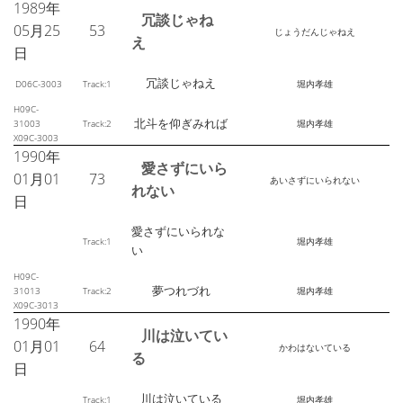
1989年
冗談じゃね
05月25
53
じょうだんじゃねえ
え
日
冗談じゃねえ
D06C-3003
Track:1
堀内孝雄
H09C-
北斗を仰ぎみれば
31003
Track:2
堀内孝雄
X09C-3003
1990年
愛さずにいら
01月01
73
あいさずにいられない
れない
日
愛さずにいられな
Track:1
堀内孝雄
い
H09C-
夢つれづれ
31013
Track:2
堀内孝雄
X09C-3013
1990年
川は泣いてい
01月01
64
かわはないている
る
日
川は泣いている
Track:1
堀内孝雄