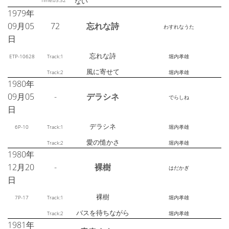
Time:03:32
ない
1979年
09月05
72
忘れな詩
わすれなうた
日
忘れな詩
ETP-10628
Track:1
堀内孝雄
風に寄せて
Track:2
堀内孝雄
1980年
09月05
-
デラシネ
でらしね
日
デラシネ
6P-10
Track:1
堀内孝雄
愛の慥かさ
Track:2
堀内孝雄
1980年
12月20
-
裸樹
はだかぎ
日
裸樹
7P-17
Track:1
堀内孝雄
バスを待ちながら
Track:2
堀内孝雄
1981年