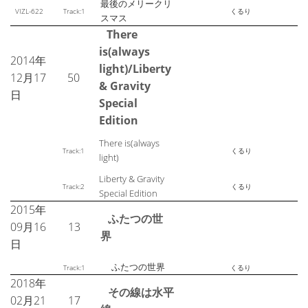
最後のメリークリ
VIZL-622
Track:1
くるり
スマス
There
is(always
2014年
light)/Liberty
12月17
50
& Gravity
日
Special
Edition
There is(always
Track:1
くるり
light)
Liberty & Gravity
Track:2
くるり
Special Edition
2015年
ふたつの世
09月16
13
界
日
ふたつの世界
Track:1
くるり
2018年
その線は水平
02月21
17