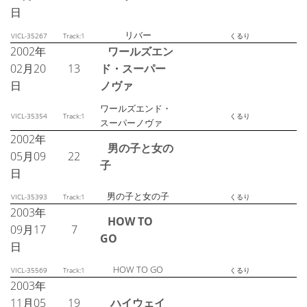
日
リバー
VICL-35267
Track:1
くるり
2002年
ワールズエン
02月20
13
ド・スーパー
日
ノヴァ
ワールズエンド・
VICL-35354
Track:1
くるり
スーパーノヴァ
2002年
男の子と女の
05月09
22
子
日
男の子と女の子
VICL-35393
Track:1
くるり
2003年
HOW TO
09月17
7
GO
日
HOW TO GO
VICL-35569
Track:1
くるり
2003年
11月05
19
ハイウェイ