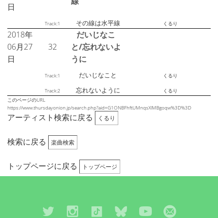
線
日
その線は水平線
Track:1
くるり
2018年
だいじなこ
06月27
32
と/忘れないよ
日
うに
だいじなこと
Track:1
くるり
忘れないように
Track:2
くるり
このページのURL
https://www.thursdayonion.jp/search.php?aid=G1ONBFhftUMnqsXlMBgoqw%3D%3D
アーティスト検索に戻る
くるり
検索に戻る
楽曲検索
トップページに戻る
トップページ