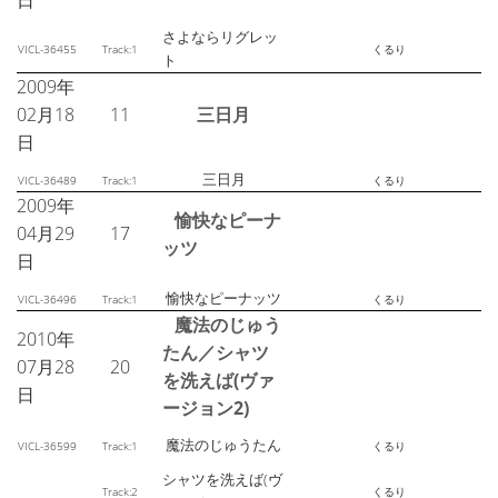
日
さよならリグレッ
VICL-36455
Track:1
くるり
ト
2009年
02月18
11
三日月
日
三日月
VICL-36489
Track:1
くるり
2009年
愉快なピーナ
04月29
17
ッツ
日
愉快なピーナッツ
VICL-36496
Track:1
くるり
魔法のじゅう
2010年
たん／シャツ
07月28
20
を洗えば(ヴァ
日
ージョン2)
魔法のじゅうたん
VICL-36599
Track:1
くるり
シャツを洗えば(ヴ
Track:2
くるり