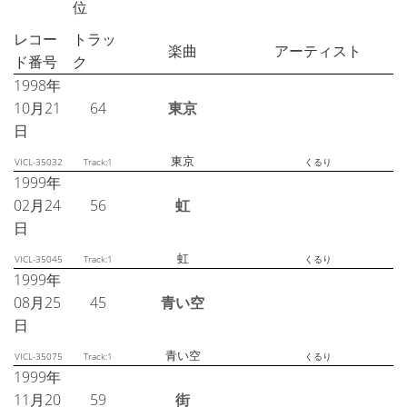
位
レコー
トラッ
楽曲
アーティスト
ド番号
ク
1998年
10月21
64
東京
日
東京
VICL-35032
Track:1
くるり
1999年
02月24
56
虹
日
虹
VICL-35045
Track:1
くるり
1999年
08月25
45
青い空
日
青い空
VICL-35075
Track:1
くるり
1999年
11月20
59
街