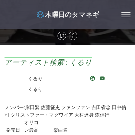
木曜日のタマネギ
アーティスト検索 : くるり
くるり
くるり
メンバー:岸田繁 佐藤征史 ファンファン 吉田省念 田中佑
司 クリストファー・マグワイア 大村達身 森信行
オリコ
発売日
ン最高
楽曲名