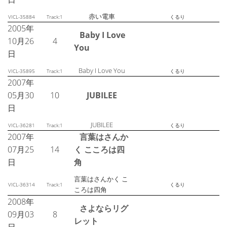
赤い電車
VICL-35884
Track:1
くるり
2005年
Baby I Love
10月26
4
You
日
Baby I Love You
VICL-35895
Track:1
くるり
2007年
05月30
10
JUBILEE
日
JUBILEE
VICL-36281
Track:1
くるり
2007年
言葉はさんか
07月25
14
く こころは四
日
角
言葉はさんかく こ
VICL-36314
Track:1
くるり
ころは四角
2008年
さよならリグ
09月03
8
レット