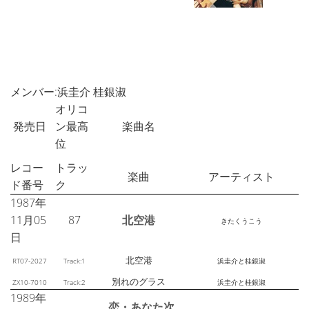
メンバー:浜圭介 桂銀淑
オリコ
発売日
ン最高
楽曲名
位
レコー
トラッ
楽曲
アーティスト
ド番号
ク
1987年
11月05
87
北空港
きたくうこう
日
北空港
RT07-2027
Track:1
浜圭介と桂銀淑
別れのグラス
ZX10-7010
Track:2
浜圭介と桂銀淑
1989年
恋・あなた次