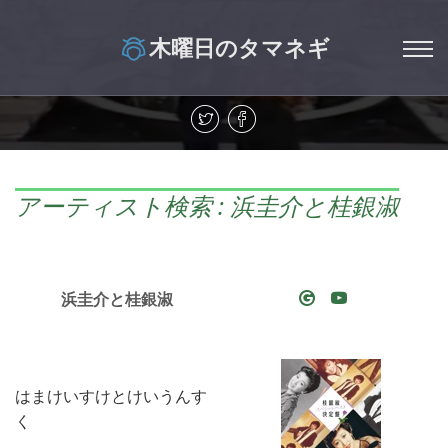
木曜日のタマネギ
アーティスト検索 : 浜圭介と桂銀淑
浜圭介と桂銀淑
はまけいすけとけいうんす
く