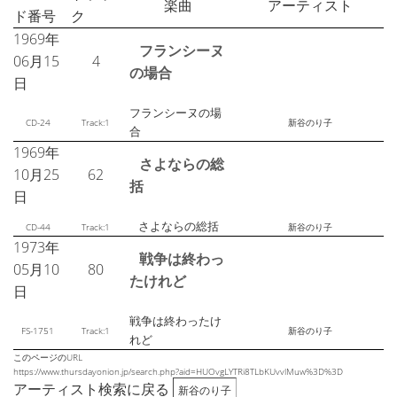
楽曲
アーティスト
ド番号
ク
1969年
フランシーヌ
06月15
4
の場合
日
フランシーヌの場
CD-24
Track:1
新谷のり子
合
1969年
さよならの総
10月25
62
括
日
さよならの総括
CD-44
Track:1
新谷のり子
1973年
戦争は終わっ
05月10
80
たけれど
日
戦争は終わったけ
FS-1751
Track:1
新谷のり子
れど
このページのURL
https://www.thursdayonion.jp/search.php?aid=HUOvgLYTRi8TLbKUvvlMuw%3D%3D
アーティスト検索に戻る
新谷のり子