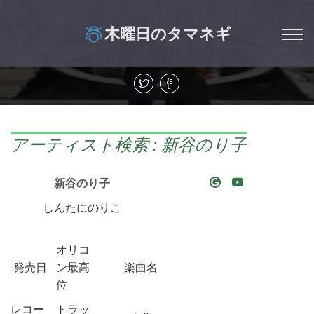
木曜日のタマネギ
アーティスト検索 : 新谷のり子
新谷のり子
しんたにのりこ
オリコ
発売日
ン最高
楽曲名
位
レコー
トラッ