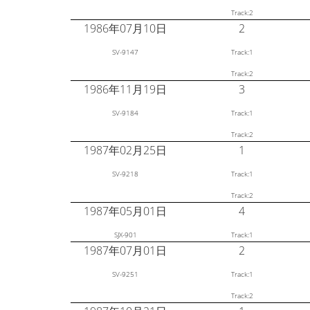
Track:2
1986年07月10日
2
SV-9147
Track:1
Track:2
1986年11月19日
3
SV-9184
Track:1
Track:2
1987年02月25日
1
SV-9218
Track:1
Track:2
1987年05月01日
4
SJX-901
Track:1
1987年07月01日
2
SV-9251
Track:1
Track:2