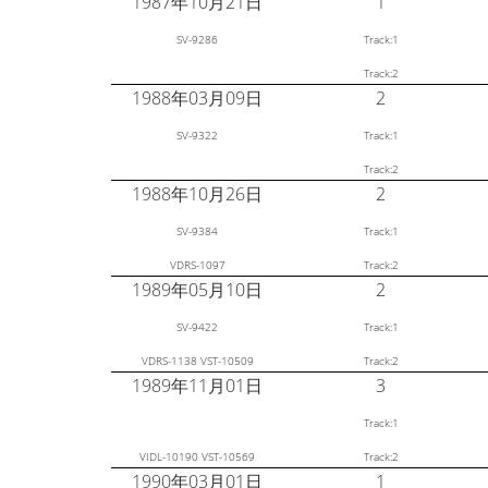
1987年10月21日
1
SV-9286
Track:1
Track:2
1988年03月09日
2
SV-9322
Track:1
Track:2
1988年10月26日
2
SV-9384
Track:1
VDRS-1097
Track:2
1989年05月10日
2
SV-9422
Track:1
VDRS-1138 VST-10509
Track:2
1989年11月01日
3
Track:1
VIDL-10190 VST-10569
Track:2
1990年03月01日
1