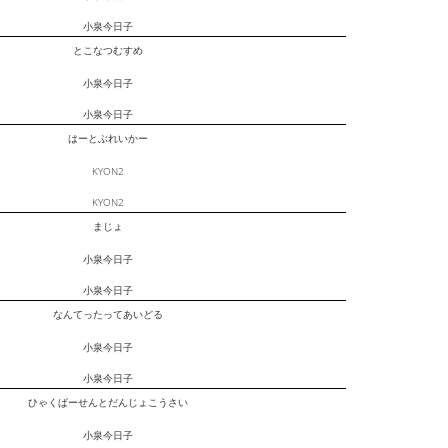
小泉今日子
とこなつむすめ
小泉今日子
小泉今日子
はーとぶれいかー
KYON2
KYON2
まじょ
小泉今日子
小泉今日子
なんてったってあいどる
小泉今日子
小泉今日子
ひゃくぱーせんとだんじょこうさい
小泉今日子