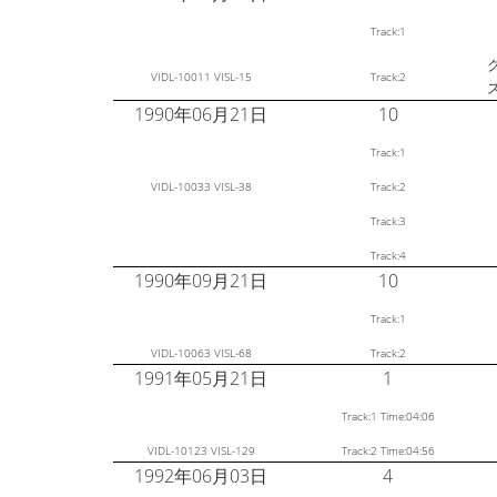
Track:1
VIDL-10011 VISL-15
Track:2
1990年06月21日
10
Track:1
VIDL-10033 VISL-38
Track:2
Track:3
Track:4
1990年09月21日
10
Track:1
VIDL-10063 VISL-68
Track:2
1991年05月21日
1
Track:1 Time:04:06
VIDL-10123 VISL-129
Track:2 Time:04:56
1992年06月03日
4