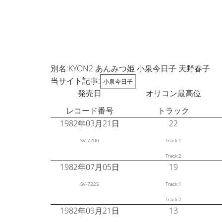
別名:KYON2 あんみつ姫 小泉今日子 天野春子
当サイト記事:
小泉今日子
発売日
オリコン最高位
レコード番号
トラック
1982年03月21日
22
SV-7200
Track:1
Track:2
1982年07月05日
19
SV-7225
Track:1
Track:2
1982年09月21日
13