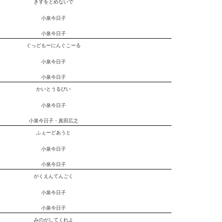
きすをとめないで
小泉今日子
小泉今日子
ぐっどもーにんぐこーる
小泉今日子
小泉今日子
かいとうるびい
小泉今日子
小泉今日子・真田広之
ふぇーどあうと
小泉今日子
小泉今日子
がくえんてんごく
小泉今日子
小泉今日子
みのがしてくれよ