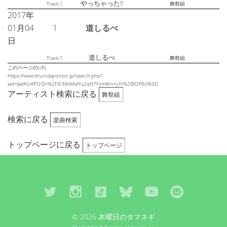
やっちゃった!!
Track:1
舞祭組
2017年
01月04
1
道しるべ
日
道しるべ
Track:1
舞祭組
このページのURL
https://www.thursdayonion.jp/search.php?
aid=JadKU4POIDr%2FiE39tiMelYu2qN7Fxm8nrryIV%2BlOP6o%3D
アーティスト検索に戻る
舞祭組
検索に戻る
楽曲検索
トップページに戻る
トップページ
© 2026 木曜日のタマネギ