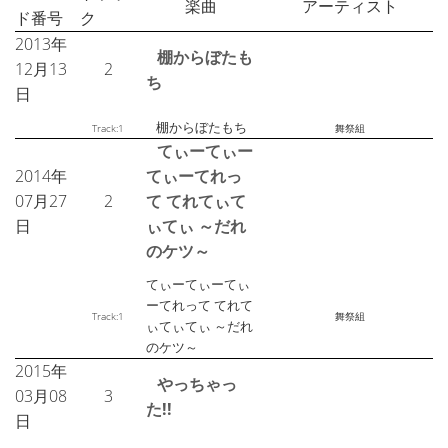
楽曲
アーティスト
ド番号
ク
2013年
棚からぼたも
12月13
2
ち
日
棚からぼたもち
Track:1
舞祭組
てぃーてぃー
2014年
てぃーてれっ
07月27
2
て てれてぃて
日
ぃてぃ ～だれ
のケツ～
てぃーてぃーてぃ
ーてれって てれて
Track:1
舞祭組
ぃてぃてぃ ～だれ
のケツ～
2015年
やっちゃっ
03月08
3
た!!
日