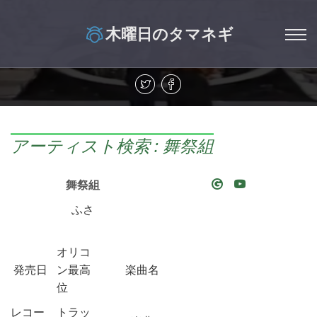
木曜日のタマネギ
アーティスト検索 : 舞祭組
舞祭組
ふさ
オリコ
発売日
ン最高
楽曲名
位
レコー
トラッ