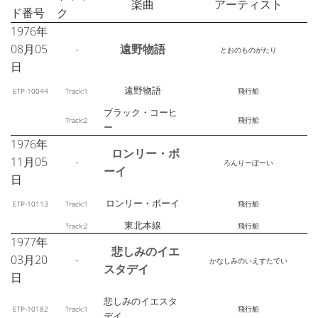
楽曲
アーティスト
ド番号
ク
1976年
08月05
-
遠野物語
とおのものがたり
日
遠野物語
ETP-10044
Track:1
飛行船
ブラック・コーヒ
Track:2
飛行船
ー
1976年
ロンリー・ボ
11月05
-
ろんりーぼーい
ーイ
日
ロンリー・ボーイ
ETP-10113
Track:1
飛行船
東北本線
Track:2
飛行船
1977年
悲しみのイエ
03月20
-
かなしみのいえすたでい
スタデイ
日
悲しみのイエスタ
ETP-10182
Track:1
飛行船
デイ