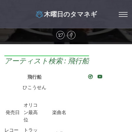
木曜日のタマネギ
アーティスト検索 : 飛行船
飛行船
ひこうせん
オリコ
発売日
ン最高
楽曲名
位
レコー
トラッ