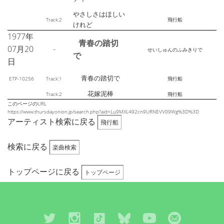
やさしさはほしい
Track:2
飛行船
けれど
1977年
青春の踏切
07月20
-
せいしゅんのふみきりで
で
日
青春の踏切で
ETP-10256
Track:1
飛行船
花嫁泥棒
Track:2
飛行船
このページのURL
https://www.thursdayonion.jp/search.php?aid=Lu9MXL492cn9URNEVV09Wg%3D%3D
アーティスト検索に戻る
飛行船
検索に戻る
楽曲検索
トップページに戻る
トップページ