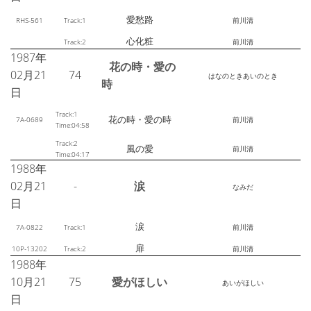
愛愁路
RHS-561
Track:1
前川清
心化粧
Track:2
前川清
1987年
花の時・愛の
02月21
74
はなのときあいのとき
時
日
Track:1
花の時・愛の時
7A-0689
前川清
Time:04:58
Track:2
風の愛
前川清
Time:04:17
1988年
02月21
-
涙
なみだ
日
涙
7A-0822
Track:1
前川清
扉
10P-13202
Track:2
前川清
1988年
10月21
75
愛がほしい
あいがほしい
日