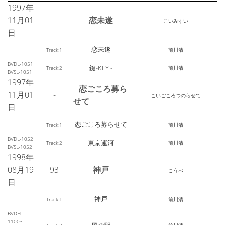
1997年
11月01
-
恋未遂
こいみすい
日
恋未遂
Track:1
前川清
BVDL-1051
鍵-KEY -
Track:2
前川清
BVSL-1051
1997年
恋ごころ募ら
11月01
-
こいごころつのらせて
せて
日
恋ごころ募らせて
Track:1
前川清
BVDL-1052
東京運河
Track:2
前川清
BVSL-1052
1998年
08月19
93
神戸
こうべ
日
神戸
Track:1
前川清
BVDH-
11003