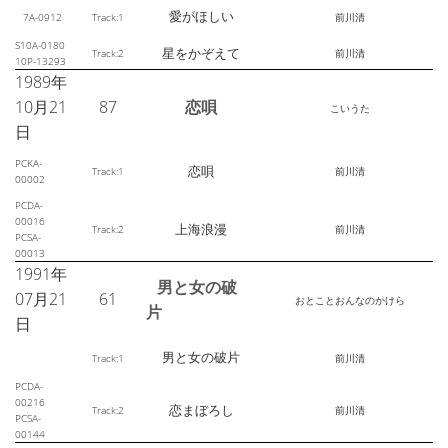
愛がほしい
7A-0912
Track:1
前川清
S10A-0180
星をかぞえて
Track:2
前川清
10P-13293
1989年
10月21
87
恋唄
こいうた
日
PCKA-
恋唄
Track:1
前川清
00002
PCDA-
00016
上海浪漫
Track:2
前川清
PCSA-
00013
1991年
男と女の破
07月21
61
おとことおんなのかけら
片
日
男と女の破片
Track:1
前川清
PCDA-
00216
恋まぼろし
Track:2
前川清
PCSA-
00144