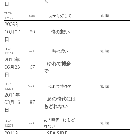
て
日
TECA-
あかり灯して
Track:1
前川清
12172
2009年
10月07
80
時の想い
日
TECA-
時の想い
Track:1
前川清
12198
2010年
ゆれて博多
06月23
67
で
日
TECA-
ゆれて博多で
Track:1
前川清
12236
2011年
あの時代には
03月16
87
もどれない
日
あの時代にはもど
TECA-
Track:1
前川清
12275
れない
2011年
SEA SIDE