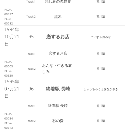
悲しみの恋世界
Track:1
前川清
PCDA-
00527
流木
Track:2
前川清
PCSA-
00282
1994年
10月21
95
恋するお店
こいするおみせ
日
恋するお店
Track:1
前川清
PCDA-
おんな・生きる哀
00663
Track:2
前川清
PCSA-
しみ
00330
1995年
07月21
96
終着駅 長崎
しゅうちゃくえきながさき
日
終着駅 長崎
Track:1
前川清
PCDA-
00754
砂の愛
Track:2
前川清
PCSA-
00343