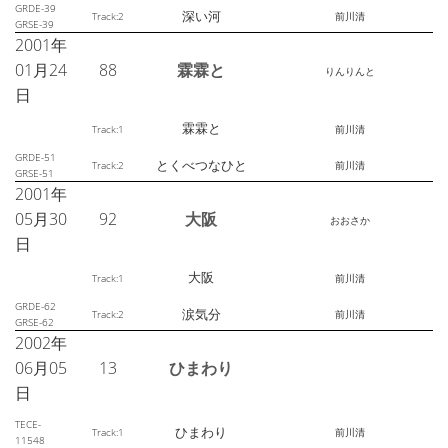
GRDE-39
深い河
Track:2
前川清
GRSE-39
2001年
01月24
88
霖霖と
りんりんと
日
霖霖と
Track:1
前川清
GRDE-51
とくべつなひと
Track:2
前川清
GRSE-51
2001年
05月30
92
大阪
おおさか
日
大阪
Track:1
前川清
GRDE-62
涙気分
Track:2
前川清
GRSE-62
2002年
06月05
13
ひまわり
日
TECE-
ひまわり
Track:1
前川清
11548