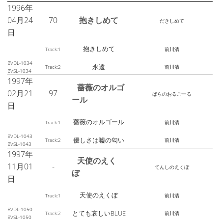
1996年
04月24
70
抱きしめて
だきしめて
日
抱きしめて
Track:1
前川清
BVDL-1034
永遠
Track:2
前川清
BVSL-1034
1997年
薔薇のオルゴ
02月21
97
ばらのおるごーる
ール
日
薔薇のオルゴール
Track:1
前川清
BVDL-1043
優しさは嘘の匂い
Track:2
前川清
BVSL-1043
1997年
天使のえく
11月01
-
てんしのえくぼ
ぼ
日
天使のえくぼ
Track:1
前川清
BVDL-1050
とても哀しいBLUE
Track:2
前川清
BVSL-1050