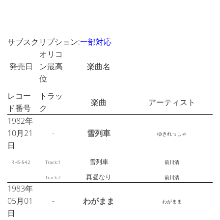
サブスクリプション:
一部対応
オリコ
発売日
ン最高
楽曲名
位
レコー
トラッ
楽曲
アーティスト
ド番号
ク
1982年
10月21
-
雪列車
ゆきれっしゃ
日
雪列車
RHS-542
Track:1
前川清
真昼なり
Track:2
前川清
1983年
05月01
-
わがまま
わがまま
日