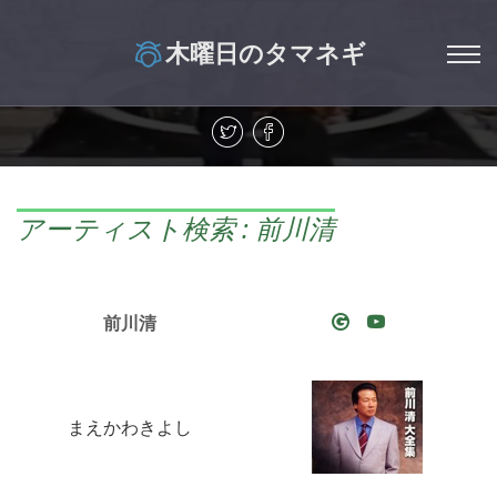
木曜日のタマネギ
アーティスト検索 : 前川清
前川清
まえかわきよし