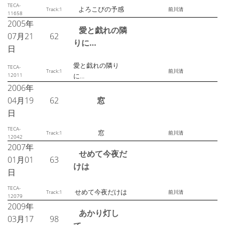
TECA-
よろこびの予感
Track:1
前川清
11658
2005年
愛と戯れの隣
07月21
62
りに…
日
愛と戯れの隣り
TECA-
Track:1
前川清
12011
に…
2006年
04月19
62
窓
日
TECA-
窓
Track:1
前川清
12042
2007年
せめて今夜だ
01月01
63
けは
日
TECA-
せめて今夜だけは
Track:1
前川清
12079
2009年
あかり灯し
03月17
98