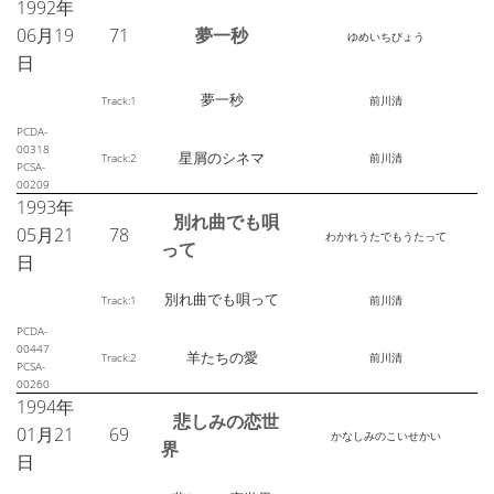
1992年
06月19
71
夢一秒
ゆめいちびょう
日
夢一秒
Track:1
前川清
PCDA-
00318
星屑のシネマ
Track:2
前川清
PCSA-
00209
1993年
別れ曲でも唄
05月21
78
わかれうたでもうたって
って
日
別れ曲でも唄って
Track:1
前川清
PCDA-
00447
羊たちの愛
Track:2
前川清
PCSA-
00260
1994年
悲しみの恋世
01月21
69
かなしみのこいせかい
界
日