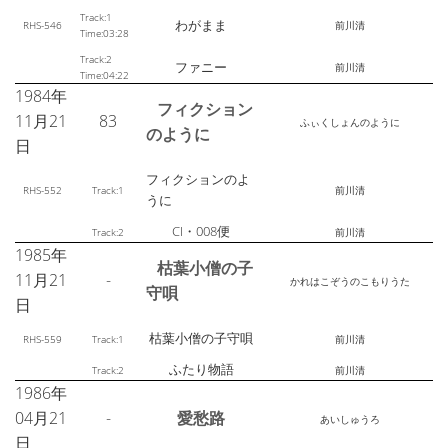
Track:1
わがまま
RHS-546
前川清
Time:03:28
Track:2
ファニー
前川清
Time:04:22
1984年
フィクション
11月21
83
ふぃくしょんのように
のように
日
フィクションのよ
RHS-552
Track:1
前川清
うに
CI・008便
Track:2
前川清
1985年
枯葉小僧の子
11月21
-
かれはこぞうのこもりうた
守唄
日
枯葉小僧の子守唄
RHS-559
Track:1
前川清
ふたり物語
Track:2
前川清
1986年
04月21
-
愛愁路
あいしゅうろ
日