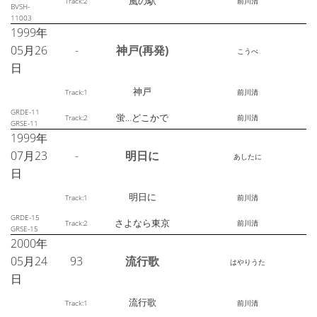
風の駅
Track:2
前川清
BVSH-
11003
1999年
05月26
-
神戸(再発)
こうべ
日
神戸
Track:1
前川清
GRDE-11
蛍…どこかで
Track:2
前川清
GRSE-11
1999年
07月23
-
明日に
あしたに
日
明日に
Track:1
前川清
GRDE-15
さよなら東京
Track:2
前川清
GRSE-15
2000年
05月24
93
流行歌
はやりうた
日
流行歌
Track:1
前川清