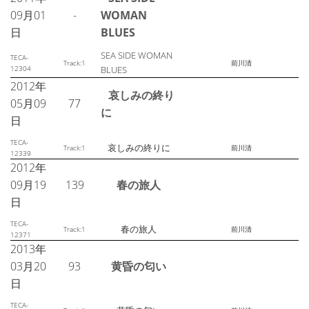
09月01
-
WOMAN
日
BLUES
SEA SIDE WOMAN
TECA-
Track:1
前川清
12304
BLUES
2012年
哀しみの終り
05月09
77
に
日
TECA-
哀しみの終りに
Track:1
前川清
12339
2012年
09月19
139
春の旅人
日
TECA-
春の旅人
Track:1
前川清
12371
2013年
03月20
93
黄昏の匂い
日
TECA-