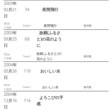
2003年
02月21
74
夜間飛行
日
TECE-
夜間飛行
Track:1
前川清
11569
2003年
故郷(ふるさ
09月25
69
と)の花のよう
日
に
故郷(ふるさと)の
TECA-
Track:1
前川清
11598
花のように
2004年
05月26
119
おいしい水
日
TECA-
おいしい水
Track:1
前川清
11628
2004年
よろこびの予
12月16
114
感
日