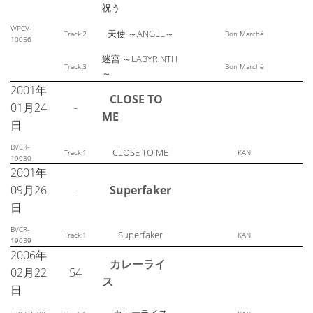
祝う
WPCV-
天使 ～ANGEL～
Track:2
Bon Marché
10056
迷宮 ～LABYRINTH
Track:3
Bon Marché
～
2001年
CLOSE TO
01月24
-
ME
日
BVCR-
CLOSE TO ME
Track:1
KAN
19030
2001年
09月26
-
Superfaker
日
BVCR-
Superfaker
Track:1
KAN
19039
2006年
カレーライ
02月22
54
ス
日