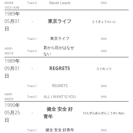
Never Leave
40008
Track:2
KAN
10CX-1548
1989年
05月01
-
東京ライフ
とうきょうらいふ
日
東京ライフ
Track:1
KAN
君から目がはなせ
H00P-
Track:2
KAN
40019
ない
1989年
09月01
-
REGRETS
りぐれっつ
日
REGRETS
Track:1
KAN
H00P-
ALL I WANT IS YOU
Track:2
KAN
40033
1990年
健全 安全 好
05月25
-
けんぜんあんぜんこうせいねん
青年
日
健全 安全 好青年
Track:1
KAN