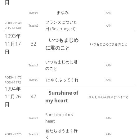
日
まゆみ
Track:1
KAN
フランスについた
PODH-1140
Track:2
KAN
POSH-1140
日 (Re‐arranged)
1993年
いつもまじめ
11月17
32
いつもまじめにきみのこと
に君のこと
日
いつもまじめに君
Track:1
KAN
のこと
PODH-1172
はやくふってくれ
Track:2
KAN
POSH-1172
1994年
Sunshine of
11月26
47
さんしゃいんおぶまいはーと
my heart
日
Sunshine of my
Track:1
KAN
heart
君たちはうまく行
PODH-1225
Track:2
KAN
く