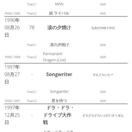
MAN
Track:1
KAN
続 ライバル
PHDL-1065
Track:2
KAN
1996年
08月26
78
涙の夕焼け
なみだのゆうやけ
日
涙の夕焼け
Track:1
KAN
Permanent
PHDL-1068
Track:2
KAN
Dragon (Live)
1997年
08月27
-
Songwriter
そんぐらいたー
日
Songwriter
Track:1
KAN
君を待つ
PHDL-1091
Track:2
KAN
1997年
ドラ・ドラ・
12月25
-
ドライブ大作
どらどらどらいぶだいさくせん
日
戦