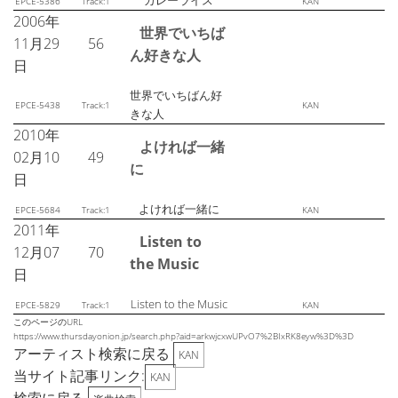
カレーライス
EPCE-5386
Track:1
KAN
2006年
世界でいちば
11月29
56
ん好きな人
日
世界でいちばん好
EPCE-5438
Track:1
KAN
きな人
2010年
よければ一緒
02月10
49
に
日
よければ一緒に
EPCE-5684
Track:1
KAN
2011年
Listen to
12月07
70
the Music
日
Listen to the Music
EPCE-5829
Track:1
KAN
このページのURL
https://www.thursdayonion.jp/search.php?aid=arkwjcxwUPvO7%2BIxRK8eyw%3D%3D
アーティスト検索に戻る
KAN
当サイト記事リンク:
KAN