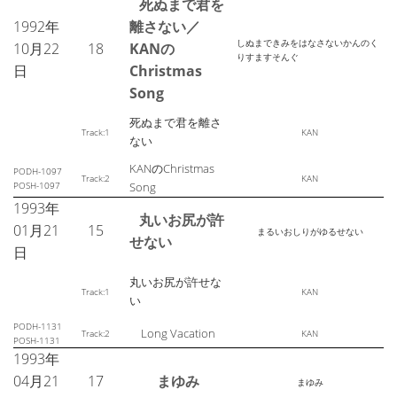
死ぬまで君を
1992年
離さない／
しぬまできみをはなさないかんのく
10月22
18
KANの
りすますそんぐ
日
Christmas
Song
死ぬまで君を離さ
Track:1
KAN
ない
KANのChristmas
PODH-1097
Track:2
KAN
POSH-1097
Song
1993年
丸いお尻が許
01月21
15
まるいおしりがゆるせない
せない
日
丸いお尻が許せな
Track:1
KAN
い
PODH-1131
Long Vacation
Track:2
KAN
POSH-1131
1993年
04月21
17
まゆみ
まゆみ