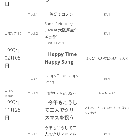
ン
日
英語でゴメン
Track:1
KAN
Sankt Peterburg
(Live at 大阪厚生年
WPDV-7159
Track:2
KAN
金会館,
1998/05/11)
1999年
Happy Time
02月05
-
はっぴーたいむはっぴーそんぐ
Happy Song
日
Happy Time Happy
Track:1
KAN
Song
WPDV-
女神 ～VENUS～
Track:2
Bon Marché
10005
1999年
今年もこうし
ことしもこうしてふたりでくりすま
11月25
-
て二人でクリ
すをいわう
日
スマスを祝う
今年もこうして二
人でクリスマスを
Track:1
KAN