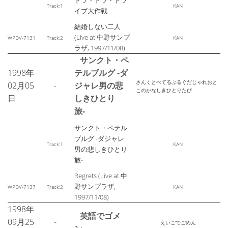
ドラ・ドラ・ドラ
Track:1
KAN
イブ大作戦
結婚しない二人
(Live at 中野サンプ
WPDV-7131
Track:2
KAN
ラザ, 1997/11/08)
サンクト・ペ
1998年
テルブルグ -ダ
さんくとぺてるぶるぐだじゃれおと
02月05
-
ジャレ男の悲
このかなしきひとりたび
日
しきひとり
旅-
サンクト・ペテル
ブルグ -ダジャレ
Track:1
KAN
男の悲しきひとり
旅-
Regrets (Live at 中
野サンプラザ,
WPDV-7137
Track:2
KAN
1997/11/08)
1998年
英語でゴメ
09月25
-
えいごでごめん