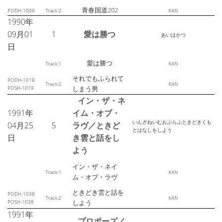
青春国道202
PODH-1009
Track:2
KAN
1990年
09月01
1
愛は勝つ
あいはかつ
日
愛は勝つ
Track:1
KAN
それでもふられて
PODH-1019
Track:2
KAN
POSH-1019
しまう男
イン・ザ・ネ
1991年
イム・オブ・
いんざねいむおぶらぶときどきくも
04月25
5
ラヴ／ときど
とはなしをしよう
日
き雲と話をし
よう
イン・ザ・ネイ
Track:1
KAN
ム・オブ・ラヴ
ときどき雲と話を
PODH-1038
Track:2
KAN
POSH-1038
しよう
1991年
プロポーズ／