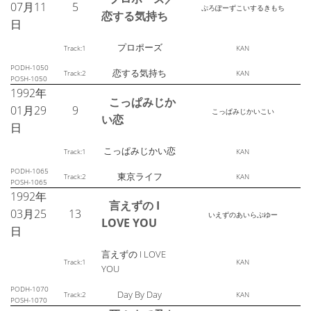
07月11
5
ぷろぽーずこいするきもち
恋する気持ち
日
プロポーズ
Track:1
KAN
PODH-1050
恋する気持ち
Track:2
KAN
POSH-1050
1992年
こっぱみじか
01月29
9
こっぱみじかいこい
い恋
日
こっぱみじかい恋
Track:1
KAN
PODH-1065
東京ライフ
Track:2
KAN
POSH-1065
1992年
言えずの I
03月25
13
いえずのあいらぶゆー
LOVE YOU
日
言えずの I LOVE
Track:1
KAN
YOU
PODH-1070
Day By Day
Track:2
KAN
POSH-1070