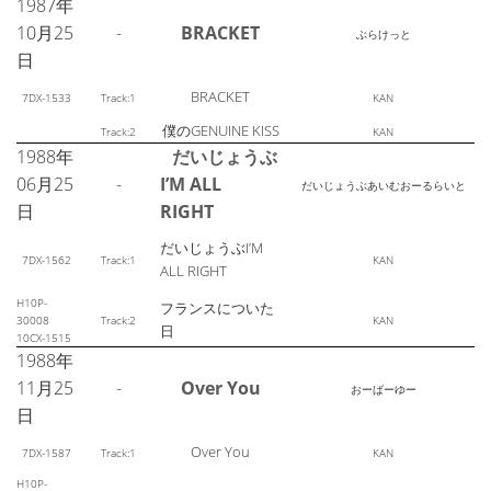
1987年
10月25
-
BRACKET
ぶらけっと
日
BRACKET
7DX-1533
Track:1
KAN
僕のGENUINE KISS
Track:2
KAN
1988年
だいじょうぶ
06月25
-
I’M ALL
だいじょうぶあいむおーるらいと
日
RIGHT
だいじょうぶI’M
7DX-1562
Track:1
KAN
ALL RIGHT
H10P-
フランスについた
30008
Track:2
KAN
日
10CX-1515
1988年
11月25
-
Over You
おーばーゆー
日
Over You
7DX-1587
Track:1
KAN
H10P-