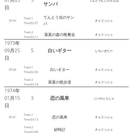
07月05
5
てんとうむしのさんば
サンバ
日
てんとう虫のサン
Track:1
SF-54
チェリッシュ
Time:02:37
バ
Track:2
落葉の森の晩餐会
チェリッシュ
Time:03:11
1973年
09月25
5
白いギター
しろいぎたー
日
Track:1
白いギター
SF-56
チェリッシュ
Time:02:56
Track:2
落葉の散歩道
チェリッシュ
Time:03:18
1974年
01月15
3
恋の風車
こいのふうしゃ
日
Track:1
恋の風車
SF-61
チェリッシュ
Time:03:13
Track:2
砂時計
チェリッシュ
Time:03:00