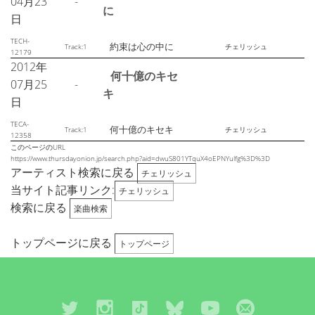
04月23
-
に
日
TECH-
約束は心の中に
Track:1
チェリッシュ
12179
2012年
何十億のキセ
07月25
-
キ
日
TECA-
何十億のキセキ
Track:1
チェリッシュ
12358
このページのURL
https://www.thursdayonion.jp/search.php?aid=dwuS801YTquX4oEPNYulfg%3D%3D
アーティスト検索に戻る
チェリッシュ
当サイト記事リンク:
チェリッシュ
検索に戻る
楽曲検索
トップページに戻る
トップページ