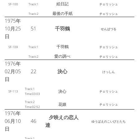
絵日記
SF-100
Track:1
チェリッシュ
最後の手紙
Track:2
チェリッシュ
1975年
10月25
51
千羽鶴
せんばづる
日
千羽鶴
SF-109
Track:1
チェリッシュ
愛の調べ
Track:2
チェリッシュ
1976年
02月05
22
決心
けっしん
日
Track:1
決心
SF-113
チェリッシュ
Time:03:03
Track:2
花娘
チェリッシュ
Time:02:52
1976年
夕映えの恋人
06月10
46
ゆうばえのこいびとたち
達
日
Track:1