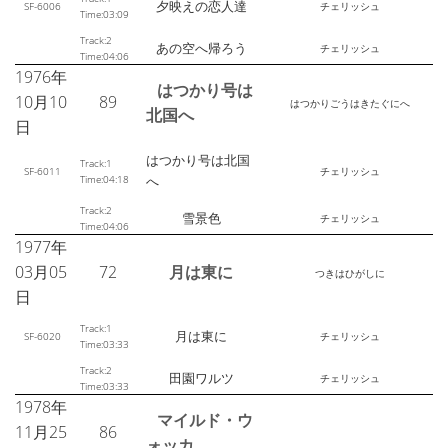
夕映えの恋人達
SF-6006
チェリッシュ
Time:03:09
Track:2
あの空へ帰ろう
チェリッシュ
Time:04:06
1976年
はつかり号は
10月10
89
はつかりごうはきたぐにへ
北国へ
日
はつかり号は北国
Track:1
SF-6011
チェリッシュ
Time:04:18
へ
Track:2
雪景色
チェリッシュ
Time:04:06
1977年
03月05
72
月は東に
つきはひがしに
日
Track:1
月は東に
SF-6020
チェリッシュ
Time:03:33
Track:2
田園ワルツ
チェリッシュ
Time:03:33
1978年
マイルド・ウ
11月25
86
ォッカ