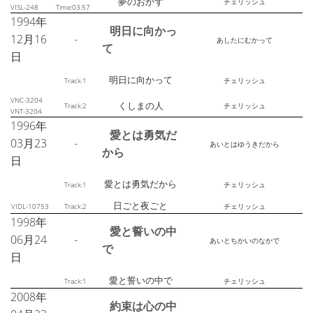
夢のおかず
チェリッシュ
VISL-248
Time:03:57
1994年
明日に向かっ
12月16
-
あしたにむかって
て
日
明日に向かって
Track:1
チェリッシュ
VNC-3204
くしまの人
Track:2
チェリッシュ
VNT-3204
1996年
愛とは勇気だ
03月23
-
あいとはゆうきだから
から
日
愛とは勇気だから
Track:1
チェリッシュ
日ごと夜ごと
VIDL-10753
Track:2
チェリッシュ
1998年
愛と誓いの中
06月24
-
あいとちかいのなかで
で
日
愛と誓いの中で
Track:1
チェリッシュ
2008年
約束は心の中