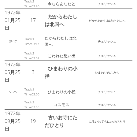
Track:2
今ならあなたと
チェリッシュ
Time:03:20
1972年
だからわたし
01月25
17
だからわたしはきたぐにへ
は北国へ
日
だからわたしは北
Track:1
SF-17
チェリッシュ
Time:03:14
国へ
Track:2
こわれた想い出
チェリッシュ
Time:03:02
1972年
ひまわりの小
05月25
3
ひまわりのこみち
径
日
Track:1
ひまわりの小径
SF-25
チェリッシュ
Time:03:00
Track:2
コスモス
チェリッシュ
Time:02:05
1972年
古いお寺にた
09月25
19
ふるいおてらにただひとり
だひとり
日