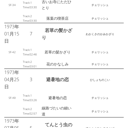
古いお寺にただひ
Track:1
SF-34
チェリッシュ
Time:03:30
とり
Track:2
落葉の喫茶店
チェリッシュ
Time:03:30
1973年
若草の髪かざ
01月15
7
わかくさのかみかざり
り
日
Track:1
若草の髪かざり
SF-42
チェリッシュ
Time:02:46
Track:2
花のかなしみ
チェリッシュ
Time:03:01
1973年
04月25
3
避暑地の恋
ひしょちのこい
日
Track:1
避暑地の恋
SF-49
チェリッシュ
Time:03:26
線路づたいの細い
Track:2
チェリッシュ
Time:02:57
道
1973年
てんとう虫の