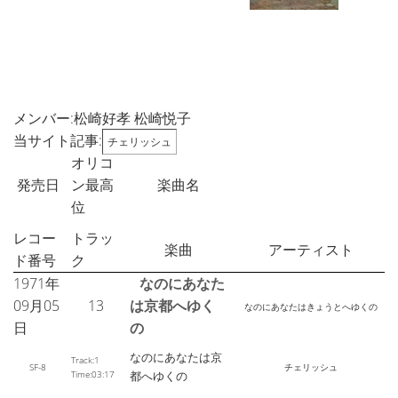
メンバー:松崎好孝 松崎悦子
当サイト記事:
チェリッシュ
オリコ
発売日
ン最高
楽曲名
位
レコー
トラッ
楽曲
アーティスト
ド番号
ク
1971年
なのにあなた
09月05
13
は京都へゆく
なのにあなたはきょうとへゆくの
日
の
なのにあなたは京
Track:1
SF-8
チェリッシュ
Time:03:17
都へゆくの