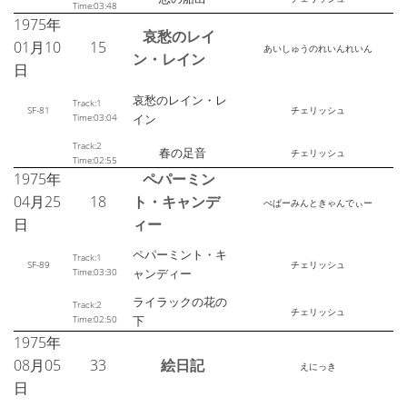
Time:03:48
1975年
哀愁のレイ
01月10
15
あいしゅうのれいんれいん
ン・レイン
日
哀愁のレイン・レ
Track:1
SF-81
チェリッシュ
Time:03:04
イン
Track:2
春の足音
チェリッシュ
Time:02:55
1975年
ペパーミン
04月25
18
ト・キャンデ
ぺぱーみんときゃんでぃー
日
ィー
ペパーミント・キ
Track:1
SF-89
チェリッシュ
Time:03:30
ャンディー
ライラックの花の
Track:2
チェリッシュ
Time:02:50
下
1975年
08月05
33
絵日記
えにっき
日