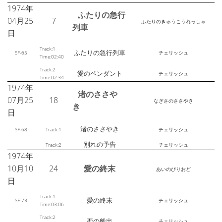
1974年
ふたりの急行
04月25
7
ふたりのきゅうこうれっしゃ
列車
日
Track:1
ふたりの急行列車
SF-65
チェリッシュ
Time:02:40
Track:2
愛のペンダント
チェリッシュ
Time:02:34
1974年
渚のささや
07月25
18
なぎさのささやき
き
日
渚のささやき
SF-68
Track:1
チェリッシュ
別れの予告
Track:2
チェリッシュ
1974年
10月10
24
愛の終末
あいのぴりおど
日
Track:1
愛の終末
SF-73
チェリッシュ
Time:03:06
Track:2
恋の船出
チェリッシュ