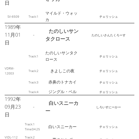
日
マイルド・ウォッ
SV-6509
Track:1
チェリッシュ
カ
1989年
たのしいサン
11月01
-
たのしいさんたくろーす
タクロース
日
たのしいサンタク
Track:1
チェリッシュ
ロース
VDRM-
きよしこの夜
Track:2
チェリッシュ
12003
赤鼻のトナカイ
Track:3
チェリッシュ
ジングル・ベル
Track:4
チェリッシュ
1992年
白いスニーカ
09月23
-
しろいすにーかー
ー
日
Track:1
白いスニーカー
チェリッシュ
Time:04:25
VIDL-112
Track:2