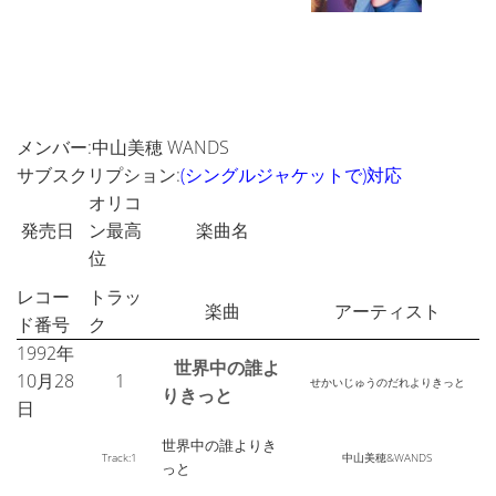
メンバー:中山美穂 WANDS
サブスクリプション:
(シングルジャケットで)対応
オリコ
発売日
ン最高
楽曲名
位
レコー
トラッ
楽曲
アーティスト
ド番号
ク
1992年
世界中の誰よ
10月28
1
せかいじゅうのだれよりきっと
りきっと
日
世界中の誰よりき
Track:1
中山美穂&WANDS
っと