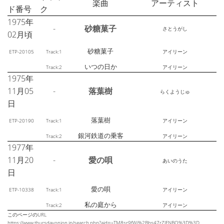
楽曲
アーティスト
ド番号
ク
1975年
-
砂糖菓子
さとうがし
02月頃
砂糖菓子
ETP-20105
Track:1
アイリーン
いつの日か
Track:2
アイリーン
1975年
11月05
-
落葉樹
らくようじゅ
日
落葉樹
ETP-20190
Track:1
アイリーン
銀河鉄道の乗客
Track:2
アイリーン
1977年
11月20
-
愛の唄
あいのうた
日
愛の唄
ETP-10338
Track:1
アイリーン
私の庭から
Track:2
アイリーン
このページのURL
https://www.thursdayonion.jp/search.php?aid=uTM8sr9fWj%2Bbs47rZlFNBQ%3D%3D