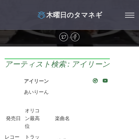
木曜日のタマネギ
アーティスト検索 : アイリーン
アイリーン
あいりーん
オリコ
発売日
ン最高
楽曲名
位
レコー
トラッ