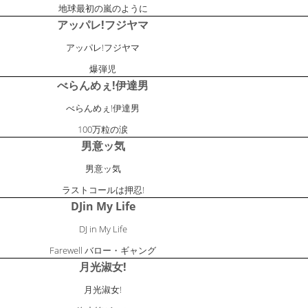
地球最初の嵐のように
アッパレ!フジヤマ
アッパレ!フジヤマ
爆弾児
べらんめぇ!伊達男
べらんめぇ!伊達男
100万粒の涙
男意ッ気
男意ッ気
ラストコールは押忍!
DJin My Life
DJ in My Life
Farewell バロー・ギャング
月光淑女!
月光淑女!