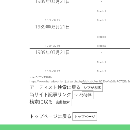
1989年03月21日
-
Track:1
10EH-3215
Track:2
1989年03月21日
-
Track:1
10EH-3216
Track:2
1989年03月21日
-
Track:1
10EH-3217
Track:2
このページのURL
https://www.thursdayonion.jp/search.php?aid=xbUXm%2BXWkgV8uRC7QE
アーティスト検索に戻る
シブがき隊
当サイト記事リンク:
シブがき隊
検索に戻る
楽曲検索
トップページに戻る
トップページ