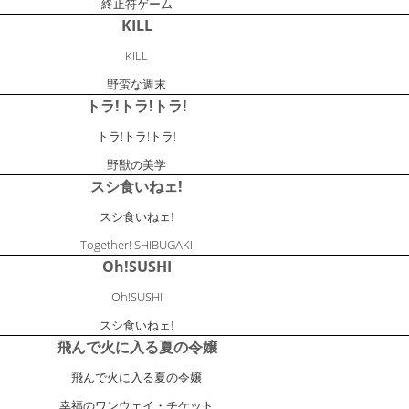
終止符ゲーム
KILL
KILL
野蛮な週末
トラ!トラ!トラ!
トラ!トラ!トラ!
野獣の美学
スシ食いねェ!
スシ食いねェ!
Together! SHIBUGAKI
Oh!SUSHI
Oh!SUSHI
スシ食いねェ!
飛んで火に入る夏の令嬢
飛んで火に入る夏の令嬢
幸福のワンウェイ・チケット