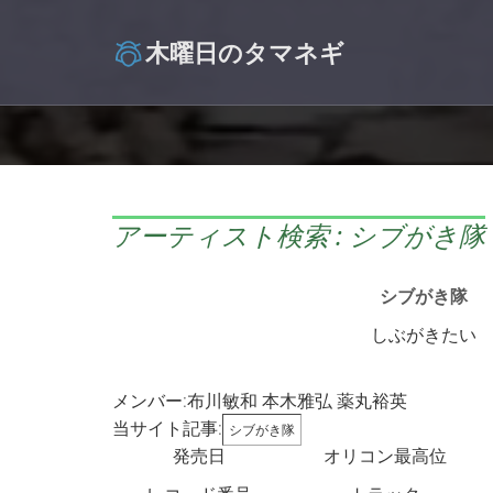
木曜日のタマネギ
アーティスト検索 : シブがき隊
シブがき隊
しぶがきたい
メンバー:布川敏和 本木雅弘 薬丸裕英
当サイト記事:
シブがき隊
発売日
オリコン最高位