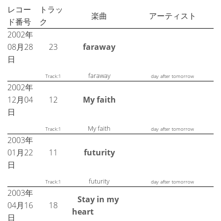
レコー
トラッ
楽曲
アーティスト
ド番号
ク
2002年
08月28
23
faraway
日
faraway
Track:1
day after tomorrow
2002年
12月04
12
My faith
日
My faith
Track:1
day after tomorrow
2003年
01月22
11
futurity
日
futurity
Track:1
day after tomorrow
2003年
Stay in my
04月16
18
heart
日