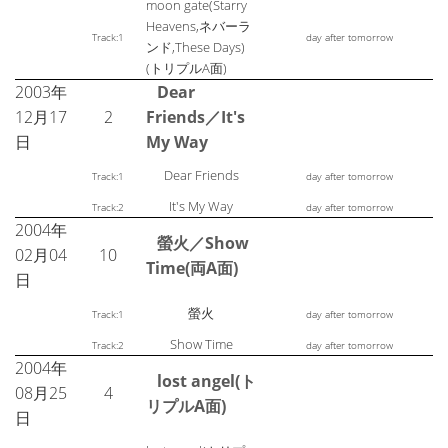
moon gate(Starry
Heavens,ネバーラ
Track:1
day after tomorrow
ンド,These Days)
(トリプルA面)
2003年
Dear
12月17
2
Friends／It's
日
My Way
Dear Friends
Track:1
day after tomorrow
It's My Way
Track:2
day after tomorrow
2004年
螢火／Show
02月04
10
Time(両A面)
日
螢火
Track:1
day after tomorrow
Show Time
Track:2
day after tomorrow
2004年
lost angel(ト
08月25
4
リプルA面)
日