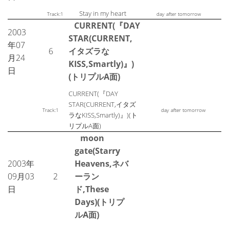
Stay in my heart
Track:1
day after tomorrow
CURRENT(『DAY
2003
STAR(CURRENT,
年07
6
イタズラな
月24
KISS,Smartly)』)
日
(トリプルA面)
CURRENT(『DAY
STAR(CURRENT,イタズ
Track:1
day after tomorrow
ラなKISS,Smartly)』)(ト
リプルA面)
moon
gate(Starry
2003年
Heavens,ネバ
09月03
2
ーラン
日
ド,These
Days)(トリプ
ルA面)