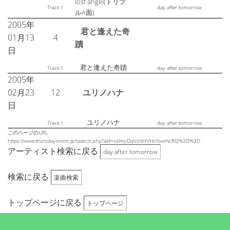
lost angel(トリプ
Track:1
day after tomorrow
ルA面)
2005年
君と逢えた奇
01月13
4
蹟
日
君と逢えた奇蹟
Track:1
day after tomorrow
2005年
02月23
12
ユリノハナ
日
ユリノハナ
Track:1
day after tomorrow
このページのURL
https://www.thursdayonion.jp/search.php?aid=xslmyDqVoWrVHvYowYtcRQ%3D%3D
アーティスト検索に戻る
day after tomorrow
検索に戻る
楽曲検索
トップページに戻る
トップページ