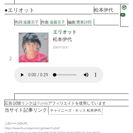
●エリオット
松本伊代
作詞:
遠藤京子
作曲:
遠藤京子
編曲:
鷺巣詩郎
エリオット
松本伊代
2007/10/31
2
広告:試聴リンクはiTunesアフィリエイトを使用しています
当サイト記事リンク:
チャイニーズ・キッス 松本伊代
このページのURL
https://www.thursdayonion.jp/search.php?
mid=%2B1oQUoa4LidiiheZi3cW%2F2%2BiZMLDhFGjGBihOFuNdc4%3D