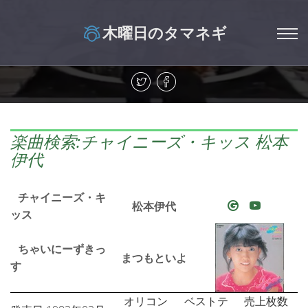
木曜日のタマネギ
楽曲検索:チャイニーズ・キッス 松本
伊代
チャイニーズ・キ
松本伊代
ッス
ちゃいにーずきっ
まつもといよ
す
オリコン
ベストテ
売上枚数