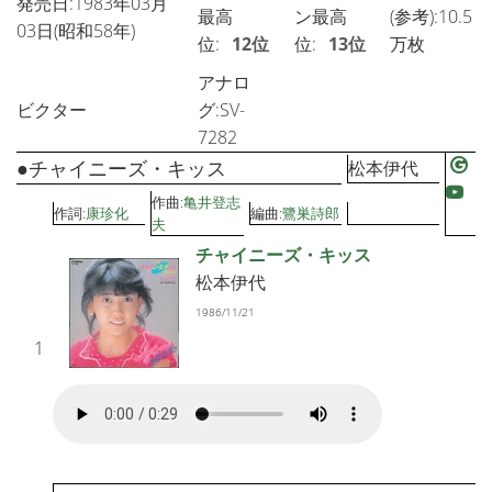
発売日:1983年03月
最高
ン最高
(参考):10.5
03日(昭和58年)
位:
12位
位:
13位
万枚
アナロ
ビクター
グ:SV-
7282
●チャイニーズ・キッス
松本伊代
作曲:
亀井登志
作詞:
康珍化
編曲:
鷺巣詩郎
夫
チャイニーズ・キッス
松本伊代
1986/11/21
1